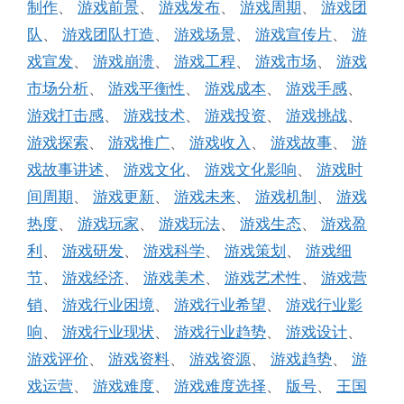
制作
、
游戏前景
、
游戏发布
、
游戏周期
、
游戏团
队
、
游戏团队打造
、
游戏场景
、
游戏宣传片
、
游
戏宣发
、
游戏崩溃
、
游戏工程
、
游戏市场
、
游戏
市场分析
、
游戏平衡性
、
游戏成本
、
游戏手感
、
游戏打击感
、
游戏技术
、
游戏投资
、
游戏挑战
、
游戏探索
、
游戏推广
、
游戏收入
、
游戏故事
、
游
戏故事讲述
、
游戏文化
、
游戏文化影响
、
游戏时
间周期
、
游戏更新
、
游戏未来
、
游戏机制
、
游戏
热度
、
游戏玩家
、
游戏玩法
、
游戏生态
、
游戏盈
利
、
游戏研发
、
游戏科学
、
游戏策划
、
游戏细
节
、
游戏经济
、
游戏美术
、
游戏艺术性
、
游戏营
销
、
游戏行业困境
、
游戏行业希望
、
游戏行业影
响
、
游戏行业现状
、
游戏行业趋势
、
游戏设计
、
游戏评价
、
游戏资料
、
游戏资源
、
游戏趋势
、
游
戏运营
、
游戏难度
、
游戏难度选择
、
版号
、
王国