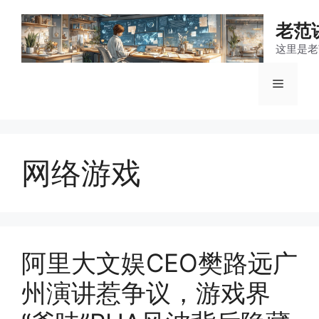
跳
至
老范
内
这里是老
容
菜
单
网络游戏
阿里大文娱CEO樊路远广
州演讲惹争议，游戏界