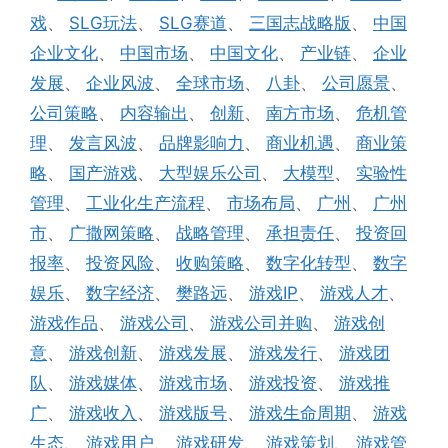
签
戏
、
SLG玩法
、
SLG赛道
、
三国志战略版
、
中国
企业文化
、
中国市场
、
中国文化
、
产业链
、
企业
发展
、
企业风波
、
全球市场
、
八卦
、
公司愿景
、
公司策略
、
内容输出
、
创新
、
南方市场
、
危机管
理
、
发言风波
、
品牌影响力
、
商业机遇
、
商业策
略
、
国产游戏
、
大型娱乐公司
、
大模型
、
实验性
管理
、
工业化生产流程
、
市场布局
、
广州
、
广州
市
、
广撒网策略
、
战略管理
、
承担责任
、
投资回
报率
、
投资风险
、
收购策略
、
数字化转型
、
数字
娱乐
、
数字经济
、
樊路远
、
游戏IP
、
游戏人才
、
游戏作品
、
游戏公司
、
游戏公司并购
、
游戏创
意
、
游戏创新
、
游戏发展
、
游戏发行
、
游戏团
队
、
游戏媒体
、
游戏市场
、
游戏投资
、
游戏推
广
、
游戏收入
、
游戏版号
、
游戏生命周期
、
游戏
生态
、
游戏用户
、
游戏研发
、
游戏策划
、
游戏管