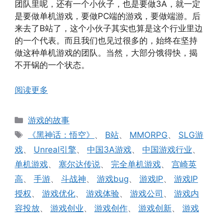
团队里呢，还有一个小伙子，也是要做3A，就一定
是要做单机游戏，要做PC端的游戏，要做端游。后
来去了B站了，这个小伙子其实也算是这个行业里边
的一个代表。而且我们也见过很多的，始终在坚持
做这种单机游戏的团队。当然，大部分饿得快，揭
不开锅的一个状态。
阅读更多
分
游戏的故事
类
标
《黑神话：悟空》
、
B站
、
MMORPG
、
SLG游
签
戏
、
Unreal引擎
、
中国3A游戏
、
中国游戏行业
、
单机游戏
、
塞尔达传说
、
完全单机游戏
、
宫崎英
高
、
手游
、
斗战神
、
游戏bug
、
游戏IP
、
游戏IP
授权
、
游戏优化
、
游戏体验
、
游戏公司
、
游戏内
容投放
、
游戏创业
、
游戏创作
、
游戏创新
、
游戏