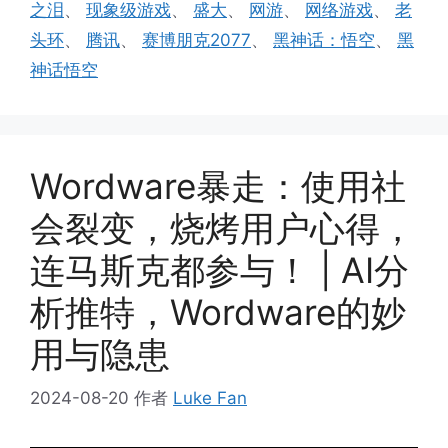
之泪
、
现象级游戏
、
盛大
、
网游
、
网络游戏
、
老
头环
、
腾讯
、
赛博朋克2077
、
黑神话：悟空
、
黑
神话悟空
Wordware暴走：使用社
会裂变，烧烤用户心得，
连马斯克都参与！ | AI分
析推特，Wordware的妙
用与隐患
2024-08-20
作者
Luke Fan