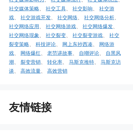
社交媒体策略
、
社交工具
、
社交影响
、
社交游
戏
、
社交游戏开发
、
社交网络
、
社交网络分析
、
社交网络应用
、
社交网络游戏
、
社交网络爆发
、
社交网络现象
、
社交裂变
、
社交裂变游戏
、
社交
裂变策略
、
科技评论
、
网上东抄西凑
、
网络游
戏
、
网络爆红
、
老范讲故事
、
自嘲评论
、
自黑风
潮
、
裂变营销
、
转化率
、
马斯克推特
、
马斯克访
谈
、
高效流量
、
高效营销
友情链接