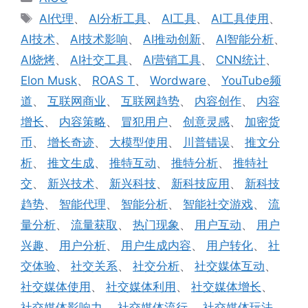
类
标
AI代理
、
AI分析工具
、
AI工具
、
AI工具使用
、
签
AI技术
、
AI技术影响
、
AI推动创新
、
AI智能分析
、
AI烧烤
、
AI社交工具
、
AI营销工具
、
CNN统计
、
Elon Musk
、
ROAS T
、
Wordware
、
YouTube频
道
、
互联网商业
、
互联网趋势
、
内容创作
、
内容
增长
、
内容策略
、
冒犯用户
、
创意灵感
、
加密货
币
、
增长奇迹
、
大模型使用
、
川普错误
、
推文分
析
、
推文生成
、
推特互动
、
推特分析
、
推特社
交
、
新兴技术
、
新兴科技
、
新科技应用
、
新科技
趋势
、
智能代理
、
智能分析
、
智能社交游戏
、
流
量分析
、
流量获取
、
热门现象
、
用户互动
、
用户
兴趣
、
用户分析
、
用户生成内容
、
用户转化
、
社
交体验
、
社交关系
、
社交分析
、
社交媒体互动
、
社交媒体使用
、
社交媒体利用
、
社交媒体增长
、
社交媒体影响力
、
社交媒体流行
、
社交媒体玩法
、