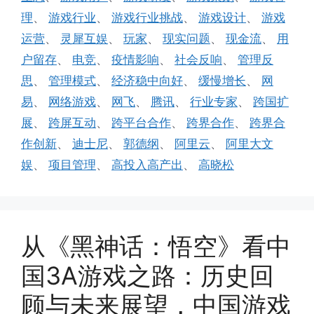
理
、
游戏行业
、
游戏行业挑战
、
游戏设计
、
游戏
运营
、
灵犀互娱
、
玩家
、
现实问题
、
现金流
、
用
户留存
、
电竞
、
疫情影响
、
社会反响
、
管理反
思
、
管理模式
、
经济稳中向好
、
缓慢增长
、
网
易
、
网络游戏
、
网飞
、
腾讯
、
行业专家
、
跨国扩
展
、
跨屏互动
、
跨平台合作
、
跨界合作
、
跨界合
作创新
、
迪士尼
、
郭德纲
、
阿里云
、
阿里大文
娱
、
项目管理
、
高投入高产出
、
高晓松
从《黑神话：悟空》看中
国3A游戏之路：历史回
顾与未来展望，中国游戏