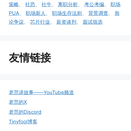
策略
、
社恐
、
社牛
、
离职分析
、
考公考编
、
职场
PUA
、
职场新人
、
职场生存法则
、
背景调查
、
舆
论争议
、
芯片行业
、
薪资谈判
、
面试筛选
友情链接
老范讲故事——YouTube频道
老范的X
老范的Discord
Tinyfool博客