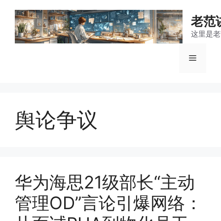
跳
至
老范
内
这里是老
容
菜
单
舆论争议
华为海思21级部长“主动
管理OD”言论引爆网络：