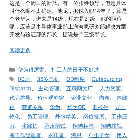
这是一个周日的新瓜。有一位张姓领导，但是具体
叫什么呢不太确定。他呢，据说入职14年了，算是
个老华为，进去是14级，现在是21级。他的职位
呢，应该是半导体事业部上海海思研究部解决方案
开发与验证部的部长，据说是个三级部长。
阅读更多
分
华为很厉害
、
打工人的日子不好过
类
标
00后
、
35岁危机
、
OD制度
、
Outsourcing
签
Dispatch
、
主动管理
、
互联网大厂
、
人力资源
、
代际差异
、
价值观冲突
、
企业文化
、
内卷
、
内部
信
、
劳资关系
、
华为
、
华为OD
、
名校生
、
员工
物化
、
员工管理
、
外包精英
、
岗位发展
、
工作压
力
、
张部长
、
承压测试
、
招聘标准
、
招聘歧视
、
有工作经验者
、
求职者
、
海思
、
独生子女
、
用人