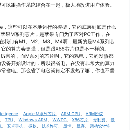
型可以跟操作系统结合在一起，极大地改进用户体验。
igence，这些可以在本地运行的模型，它的底层到底是什么
苹果M系列芯片，是苹果专门为了应对PC工作，在
我们有M1、M2、M3、M4啊，最新的是M4系列芯
它的算力会更强，但是跟X86芯片也是不一样的。
很厉害的，而M系列的芯片啊，它的耗电，它的发热都
动设备开始设计的，所以很省电。在没有非常大的算力
非常省电。那么省了电它就肯定不发热了嘛，你也不需
telligence
、
Apple M系列芯片
、
ARM CPU
、
ARM协议
、
、
TPU
、
Windows ARM
、
WWDC
、
X86芯片
、
专利费
、
低
电
、
安卓手机
、
微软
、
技术许可
、
显卡
、
显存
、
架构设计许