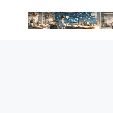
跳
至
内
容