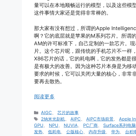
量可以在本地顺畅运行的模型，以及这些模
这件事情大家还是觉得非常棒的。
那大家有没有想过，所谓的Apple Intell
啊？它的底层就是苹果的M系列芯片。所谓的
AM的许可标准下，自己定制的一款芯片。现在
片。这个芯片呢，跟传统的手机芯片不一样，
X86芯片的话，它的耗电啊，它的发热都是
是有极大的改善。因为这种芯片本身是为移
要求的时候，它可以关闭大量的核心，非常
要再去散热。
阅读更多
分
AIGC
、
芯片的故事
类
标
2纳米光刻机
、
AIPC
、
AIPC市场前景
、
Apple In
签
GPU
、
NPU
、
NUVIA
、
PC厂商
、
Surface系列电脑
发热
、
低耗电
、
公版核心
、
内存升级
、
华为
、
台积