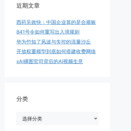
近期文章
西药见效快：中国企业算的是合规账
841号令如何重写出入境规则
华为竹知了风波与失控的流量沙丘
开放权重模型到底如何搭建收费网络
xAI裸图官司背后的AI视频生意
分类
分
类