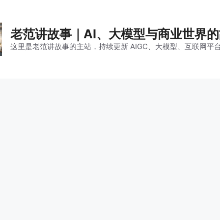
老范讲故事｜AI、大模型与商业世界
这里是老范讲故事的主站，持续更新 AIGC、大模型、互联网