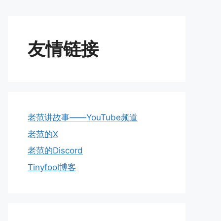
友情链接
老范讲故事——YouTube频道
老范的X
老范的Discord
Tinyfool博客