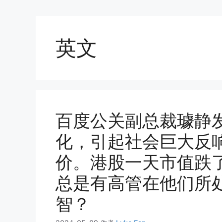
英文
百度公关副总裁璩静
化，引起社会巨大反
价。港股一天市值跌
总是有高管在他们所
智？