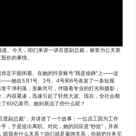
e频道。今天，咱们来讲一讲百度副总裁，被誉为公关第
度股价的事情。
肯定不能闲着。在她的抖音账号“我是徐静”上——这
——她在5月1号、2号、4号和6号各发了一条短视
短发干净利落，形象尚可，伴随着专业的灯光和摄影，
快，内容紧凑，迅速引起了轩然大波。现在，全社会都
了60亿港币。她到底说了些什么呢？
百度副总裁”，并讲述了一个故事：一位员工因为工作
手，于是提出离职。对此，她的回应是“秒批”，并表
，跟我有什么关系？咱们就是雇佣关系，你就把任务完