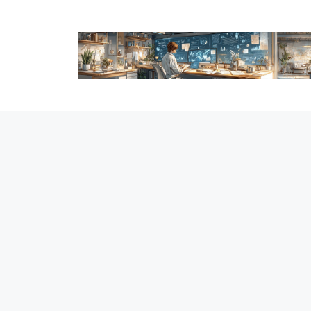
跳
至
内
容