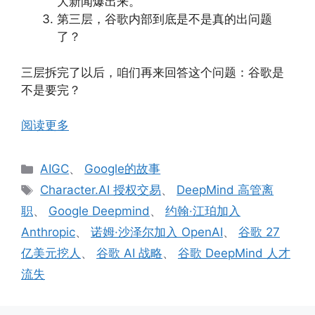
大新闻爆出来。
第三层，谷歌内部到底是不是真的出问题
了？
三层拆完了以后，咱们再来回答这个问题：谷歌是
不是要完？
阅读更多
分
AIGC
、
Google的故事
类
标
Character.AI 授权交易
、
DeepMind 高管离
签
职
、
Google Deepmind
、
约翰·江珀加入
Anthropic
、
诺姆·沙泽尔加入 OpenAI
、
谷歌 27
亿美元挖人
、
谷歌 AI 战略
、
谷歌 DeepMind 人才
流失