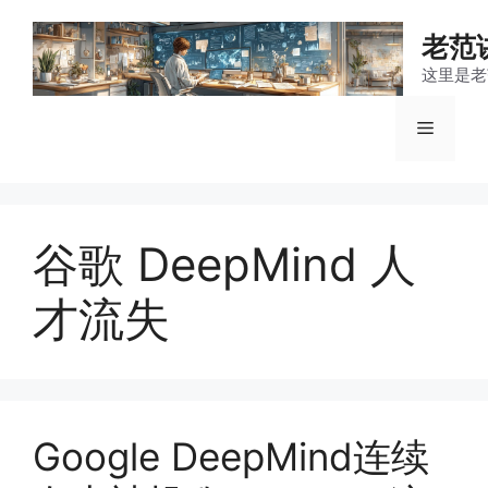
跳
至
老范
内
这里是老
容
菜
单
谷歌 DeepMind 人
才流失
Google DeepMind连续