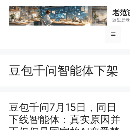
跳
至
老范
内
这里是老
容
菜
单
豆包千问智能体下架
豆包千问7月15日，同日
下线智能体：真实原因并