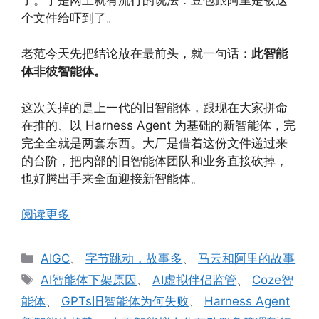
个文件给吓到了。
老范今天先把结论放在最前头，就一句话：
此智能
体非彼智能体。
这次关掉的是上一代的旧智能体，跟现在大家拼命
在推的、以 Harness Agent 为基础的新智能体，完
完全全就是两套东西。大厂是借着这份文件递过来
的台阶，把内部的旧智能体团队和业务直接砍掉，
也好腾出手来全面迎接新智能体。
阅读更多
分
AIGC
、
字节跳动，故事多
、
马云和阿里的故事
类
标
AI智能体下架原因
、
AI虚拟伴侣监管
、
Coze智
签
能体
、
GPTs旧智能体为何失败
、
Harness Agent