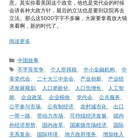
意。其实你看美国这个政党，他也是党代会的时候
会讲各种大政方针，最后的立法也是要到议院再去
立法。那么这5000字字不多嘛，大家要拿着放大镜
来看啊，新的时代了。
阅读更多
分
中国故事
类
标
不平等竞争
、
个人所得税
、
中小金融机构
、
中
签
美党代会
、
二十大三中全会
、
产业创新
、
产业经
济发展规划
、
人口老龄化
、
人口负增长
、
人工智
能
、
企业政策
、
企业税收
、
党代会
、
公共服务
、
公平参与市场
、
公有制经济
、
农村城市化
、
出口
一带一路
、
劳动力市场
、
可持续经济发展
、
国内
外经济形势
、
国内改革
、
国家级市场经济
、
国际
关系复杂
、
国际环境
、
地方政府债务
、
增加收入