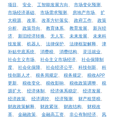
项目
、
安全
、
工智能发展方向
、
市场变化预测
、
市场经济基础
、
市场需求预测
、
房地产市场
、
扩
大税源
、
改革
、
改革方针落实
、
政府工作
、
政策
分析
、
政策导向
、
教育体系
、
教育发展
、
新兴经
济
、
新旧经济转换
、
无人车
、
未来发展
、
未来科
技发展
、
机器人
、
法律保护
、
法律框架解释
、
津
补贴兜底系统
、
消费税
、
消费结构
、
灵活就业
、
社会主义市场
、
社会主义市场经济
、
社会保障制
度
、
社会化保障
、
社会经济公平
、
科技创新
、
科
技创新人才
、
税务局规定
、
税务规定
、
税收APP
更新
、
税收变化
、
税收影响
、
税收政策调整
、
税
源扩大
、
经济体制
、
经济体系稳定
、
经济发展
、
经济政策
、
经济调控
、
经济预测
、
财产租赁税
、
财政政策解释
、
财政紧张
、
财政结构
、
财税改
革
、
金融政策
、
金融高工资
、
非公有制经济
、
风