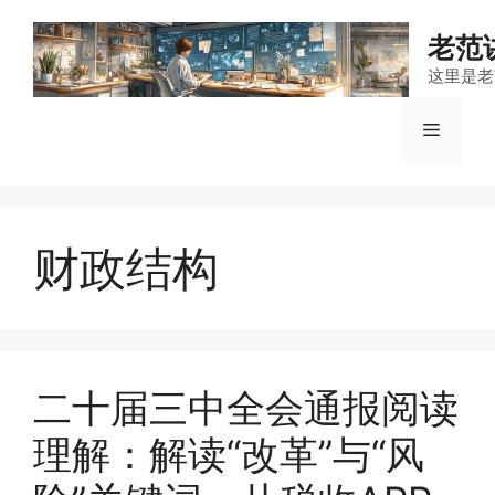
跳
至
老范
内
这里是老
容
菜
单
财政结构
二十届三中全会通报阅读
理解：解读“改革”与“风