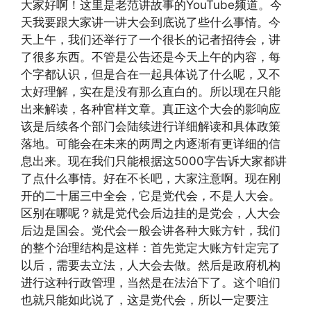
大家好啊！这里是老范讲故事的YouTube频道。今
天我要跟大家讲一讲大会到底说了些什么事情。今
天上午，我们还举行了一个很长的记者招待会，讲
了很多东西。不管是公告还是今天上午的内容，每
个字都认识，但是合在一起具体说了什么呢，又不
太好理解，实在是没有那么直白的。所以现在只能
出来解读，各种官样文章。真正这个大会的影响应
该是后续各个部门会陆续进行详细解读和具体政策
落地。可能会在未来的两周之内逐渐有更详细的信
息出来。现在我们只能根据这5000字告诉大家都讲
了点什么事情。好在不长吧，大家注意啊。现在刚
开的二十届三中全会，它是党代会，不是人大会。
区别在哪呢？就是党代会后边挂的是党会，人大会
后边是国会。党代会一般会讲各种大账方针，我们
的整个治理结构是这样：首先党定大账方针定完了
以后，需要去立法，人大会去做。然后是政府机构
进行这种行政管理，当然是在法治下了。这个咱们
也就只能如此说了，这是党代会，所以一定要注