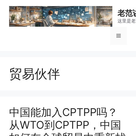
跳
至
老范
内
这里是老
容
菜
单
贸易伙伴
中国能加入CPTPP吗？
从WTO到CPTPP，中国