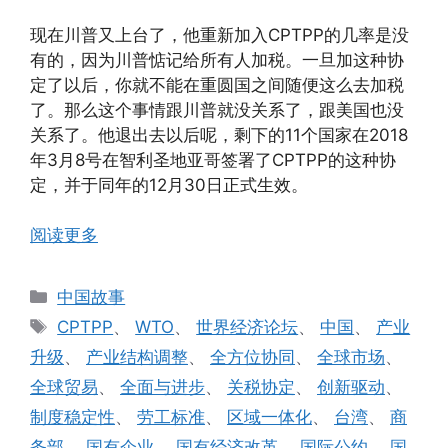
现在川普又上台了，他重新加入CPTPP的几率是没
有的，因为川普惦记给所有人加税。一旦加这种协
定了以后，你就不能在重圆国之间随便这么去加税
了。那么这个事情跟川普就没关系了，跟美国也没
关系了。他退出去以后呢，剩下的11个国家在2018
年3月8号在智利圣地亚哥签署了CPTPP的这种协
定，并于同年的12月30日正式生效。
阅读更多
分
中国故事
类
标
CPTPP
、
WTO
、
世界经济论坛
、
中国
、
产业
签
升级
、
产业结构调整
、
全方位协同
、
全球市场
、
全球贸易
、
全面与进步
、
关税协定
、
创新驱动
、
制度稳定性
、
劳工标准
、
区域一体化
、
台湾
、
商
务部
、
国有企业
、
国有经济改革
、
国际公约
、
国