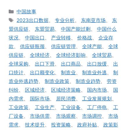
分
中国故事
类
标
2023出口数据
、
专业分析
、
东南亚市场
、
东
签
盟供应链
、
东盟贸易
、
中国产能过剩
、
中国什么
状况
、
中国出口
、
产业转移
、
价格战
、
企业存
款
、
供应链瓶颈
、
供应链管理
、
全球产能
、
全球
供应链
、
全球经济
、
全球经济影响
、
全球贸易
、
全球采购
、
出口下滑
、
出口商品
、
出口放缓
、
出
口统计
、
出口额变化
、
制造业
、
制造业外逃
、
制
造业外逃趋势
、
制造业政策
、
制造业趋势
、
劳资
纠纷
、
区域经济
、
区域经济策略
、
国内市场
、
国
内需求
、
国际市场
、
居民消费
、
工业发展规划
、
工业政策
、
工业生产
、
工业设备
、
工厂停电
、
工
厂设备
、
市场供需
、
市场观察
、
市场调控
、
市场
需求
、
技术提升
、
投资策略
、
政府补贴
、
政策影