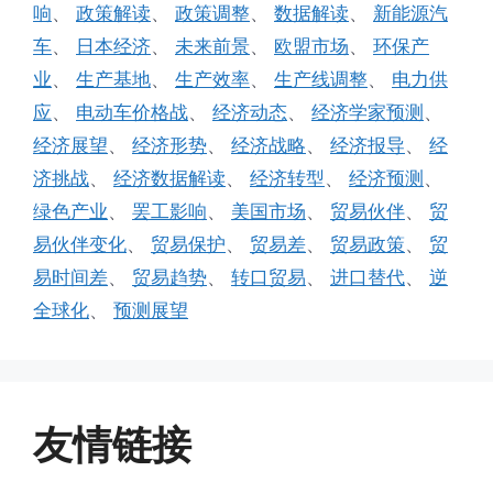
响
、
政策解读
、
政策调整
、
数据解读
、
新能源汽
车
、
日本经济
、
未来前景
、
欧盟市场
、
环保产
业
、
生产基地
、
生产效率
、
生产线调整
、
电力供
应
、
电动车价格战
、
经济动态
、
经济学家预测
、
经济展望
、
经济形势
、
经济战略
、
经济报导
、
经
济挑战
、
经济数据解读
、
经济转型
、
经济预测
、
绿色产业
、
罢工影响
、
美国市场
、
贸易伙伴
、
贸
易伙伴变化
、
贸易保护
、
贸易差
、
贸易政策
、
贸
易时间差
、
贸易趋势
、
转口贸易
、
进口替代
、
逆
全球化
、
预测展望
友情链接