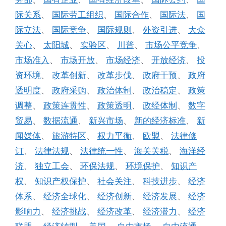
际关系
、
国际劳工组织
、
国际合作
、
国际法
、
国
际立法
、
国际竞争
、
国际规则
、
外资引进
、
大众
关心
、
太阳城
、
实验区
、
川普
、
市场公平竞争
、
市场准入
、
市场开放
、
市场经济
、
开放经济
、
投
资环境
、
改革创新
、
改革步伐
、
政府干预
、
政府
透明度
、
政府采购
、
政治体制
、
政治稳定
、
政策
调整
、
政策连贯性
、
政策透明
、
政经体制
、
数字
贸易
、
数据流通
、
新兴市场
、
新的经济标准
、
新
闻媒体
、
旅游特区
、
权力平衡
、
欧盟
、
法律修
订
、
法律法规
、
法律统一性
、
海关关税
、
海洋经
济
、
独立工会
、
环保法规
、
环境保护
、
知识产
权
、
知识产权保护
、
社会关注
、
科技进步
、
经济
体系
、
经济全球化
、
经济创新
、
经济发展
、
经济
影响力
、
经济挑战
、
经济改革
、
经济潜力
、
经济