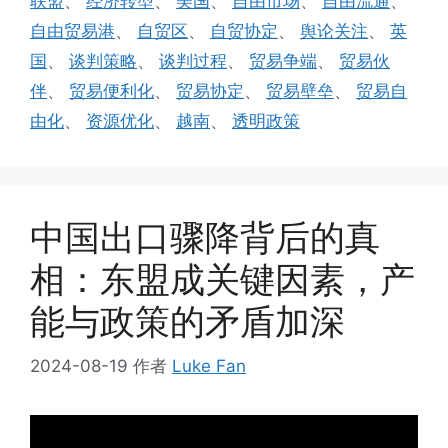
联盟
、
经济转型
、
美国
、
自由市场
、
自由流通
、
自由贸易港
、
自贸区
、
自贸协定
、
舆论关注
、
英
国
、
谈判策略
、
谈判过程
、
贸易争端
、
贸易伙
伴
、
贸易便利化
、
贸易协定
、
贸易壁垒
、
贸易自
由化
、
资源优化
、
越南
、
透明政策
中国出口骤降背后的真
相：东盟成关键因素，产
能与政策的矛盾加深
2024-08-19
作者
Luke Fan