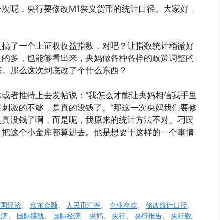
次呢，央行要修改M1狭义货币的统计口径。大家好，
是搞了一个上证权收益指数，对吧？让指数统计稍微好
人的多，也能够看出来，央妈做各种各样的政策调整的
态。那么这次到底改了个什么东西？
或者推特上去发帖说：“我怎么才能让央妈相信我手里
刺激的不够，是真的没钱了。”那这一次央妈我们要修
是真没钱了啊，而是呢，我原来的统计方法不对。刁民
，把这个小金库都算进去。他是想要干这样的一个事情
中国经济
、
京东金融
、
人民币汇率
、
企业存款
、
修改统计口径
、
经济
、
国际接轨
、
国际经济
、
央妈
、
央行
、
央行报告
、
央行数