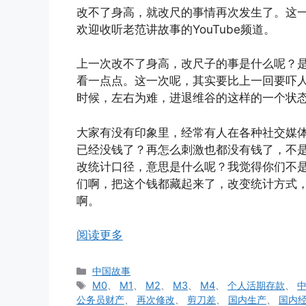
改不了身高，就改尺的事情再次发生了。这一
欢迎收听老范讲故事的YouTube频道。
上一次改不了身高，改尺子的事是什么呢？
看一点点。这一次呢，其实要比上一回要吓
时候，左右为难，进退维谷的这样的一个状
大家有没有印象里，经常有人在各种社交媒体
已经没钱了？再怎么刺激也都没有钱了，不是
改统计口径，意思是什么呢？我觉得你们不
们啊，把这个钱都藏起来了，改变统计方式
啊。
阅读更多
分
中国故事
类
标
M0
、
M1
、
M2
、
M3
、
M4
、
个人活期存款
、
签
公务员财产
、
再次修改
、
剪刀差
、
国内生产
、
国内