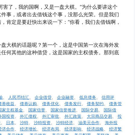
厉害了，我的国啊，又是一盘大棋。”为什么要讲这个
这件事，或者出去借钱这个事，没那么光荣。但是我们
，肯定是要赶快出来说一下：“你看，我们去借钱啊，
一盘大棋的话题呢？第一个，这是中国第一次在海外发
是任何其他的这种借贷，这是国家的主权债务。那到底
输
、
人民币结汇
、
企业借贷
、
企业融资
、
低息债务
、
信用评
债券收益
、
债券认购
、
债务优化
、
债务发行
、
债务契约
、
债务管
国家主权基金
、
国家信誉
、
国家信誉推进
、
国际交易
、
国际借
外国投资
、
外汇债权
、
外汇审批
、
外汇政策
、
大宗商品交易
、
投
资
、
日本
、
沙特
、
沙特投资
、
沙特经济
、
油美元合作
、
海外投
经济合作
、
经济增长
、
经济布局
、
经济影响
、
经济战略
、
经济繁