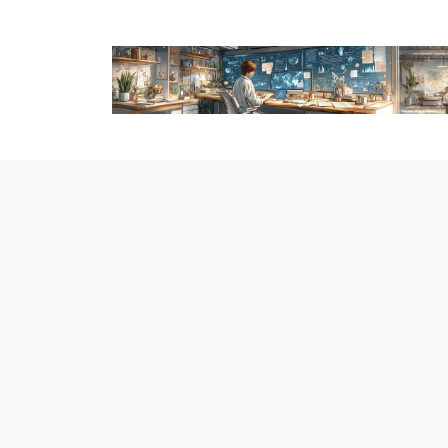
跳
至
内
容