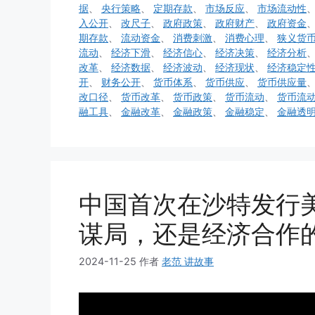
据
、
央行策略
、
定期存款
、
市场反应
、
市场流动性
入公开
、
改尺子
、
政府政策
、
政府财产
、
政府资金
期存款
、
流动资金
、
消费刺激
、
消费心理
、
狭义货
流动
、
经济下滑
、
经济信心
、
经济决策
、
经济分析
改革
、
经济数据
、
经济波动
、
经济现状
、
经济稳定
开
、
财务公开
、
货币体系
、
货币供应
、
货币供应量
改口径
、
货币改革
、
货币政策
、
货币流动
、
货币流
融工具
、
金融改革
、
金融政策
、
金融稳定
、
金融透
中国首次在沙特发行
谋局，还是经济合作
2024-11-25
作者
老范 讲故事