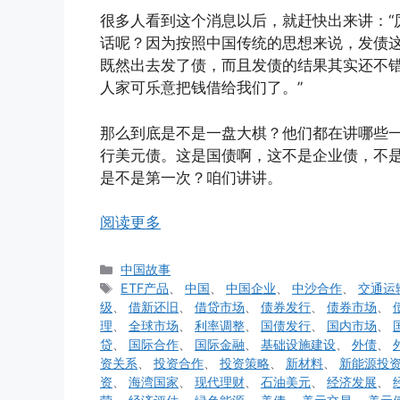
很多人看到这个消息以后，就赶快出来讲：“
话呢？因为按照中国传统的思想来说，发债
既然出去发了债，而且发债的结果其实还不错
人家可乐意把钱借给我们了。”
那么到底是不是一盘大棋？他们都在讲哪些
行美元债。这是国债啊，这不是企业债，不
是不是第一次？咱们讲讲。
阅读更多
分
中国故事
类
标
ETF产品
、
中国
、
中国企业
、
中沙合作
、
交通运
签
级
、
借新还旧
、
借贷市场
、
债券发行
、
债券市场
、
理
、
全球市场
、
利率调整
、
国债发行
、
国内市场
、
贷
、
国际合作
、
国际金融
、
基础设施建设
、
外债
、
资关系
、
投资合作
、
投资策略
、
新材料
、
新能源投
资
、
海湾国家
、
现代理财
、
石油美元
、
经济发展
、