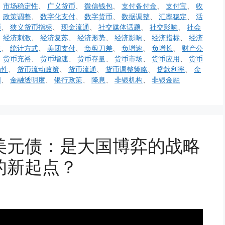
、
市场稳定性
、
广义货币
、
微信钱包
、
支付备付金
、
支付宝
、
收
、
政策调整
、
数字化支付
、
数字货币
、
数据调整
、
汇率稳定
、
活
币
、
狭义货币指标
、
现金流通
、
社交媒体话题
、
社交影响
、
社会
、
经济刺激
、
经济复苏
、
经济形势
、
经济影响
、
经济指标
、
经济
性
、
统计方式
、
美团支付
、
负剪刀差
、
负增速
、
负增长
、
财产公
、
货币充裕
、
货币增速
、
货币存量
、
货币市场
、
货币应用
、
货币
动性
、
货币流动政策
、
货币流通
、
货币调整策略
、
贷款利率
、
金
明
、
金融透明度
、
银行政策
、
降息
、
非银机构
、
非银金融
美元债：是大国博弈的战略
的新起点？