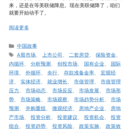
来，还是在等美联储降息。现在美联储降了，咱们
就要开始动手了。
阅读更多
分
中国故事
类
标
A股市场
、
上市公司
、
二套房贷
、
保险资金
、
签
内循环
、
分析预测
、
创投市场
、
国有企业
、
国际
环境
、
外循环
、
央行
、
存款准备金率
、
宏观经
济
、
实体经济
、
就业增长
、
市值管理
、
市值管理
压力
、
市场动态
、
市场反应
、
市场发展
、
市场形
势
、
市场策略
、
市场观察
、
市场趋势分析
、
市场
预测
、
并购重组
、
微观经济
、
房地产企业
、
房地
产市场
、
投资分析
、
投资建议
、
投资机会
、
投资
组合
、
投资趋势
、
投资风险
、
政策实施
、
政策效