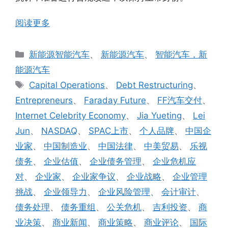
阅读更多
分
新能源智能汽车
、
新能源汽车
、
智能汽车，新
类
能源汽车
标
Capital Operations
、
Debt Restructuring
、
签
Entrepreneurs
、
Faraday Future
、
FF汽车交付
、
Internet Celebrity Economy
、
Jia Yueting
、
Lei
Jun
、
NASDAQ
、
SPAC上市
、
个人品牌
、
中国企
业家
、
中国制造业
、
中国法律
、
中美贸易
、
乐视
债务
、
企业估值
、
企业债务管理
、
企业危机应
对
、
企业家
、
企业家争议
、
企业战略
、
企业管理
挑战
、
企业领导力
、
企业风险管理
、
会计审计
、
债务处理
、
债务重组
、
公关危机
、
吉利投资
、
商
业决策
、
商业新闻
、
商业策略
、
商业评论
、
国际