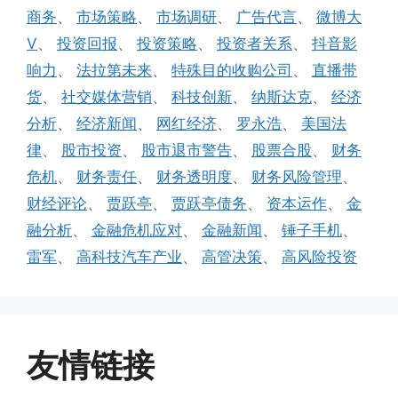
商务
、
市场策略
、
市场调研
、
广告代言
、
微博大
V
、
投资回报
、
投资策略
、
投资者关系
、
抖音影
响力
、
法拉第未来
、
特殊目的收购公司
、
直播带
货
、
社交媒体营销
、
科技创新
、
纳斯达克
、
经济
分析
、
经济新闻
、
网红经济
、
罗永浩
、
美国法
律
、
股市投资
、
股市退市警告
、
股票合股
、
财务
危机
、
财务责任
、
财务透明度
、
财务风险管理
、
财经评论
、
贾跃亭
、
贾跃亭债务
、
资本运作
、
金
融分析
、
金融危机应对
、
金融新闻
、
锤子手机
、
雷军
、
高科技汽车产业
、
高管决策
、
高风险投资
友情链接