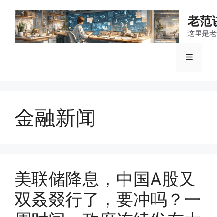
跳
至
老范
内
这里是老
容
菜
单
金融新闻
美联储降息，中国A股又
双叒叕行了，要冲吗？一