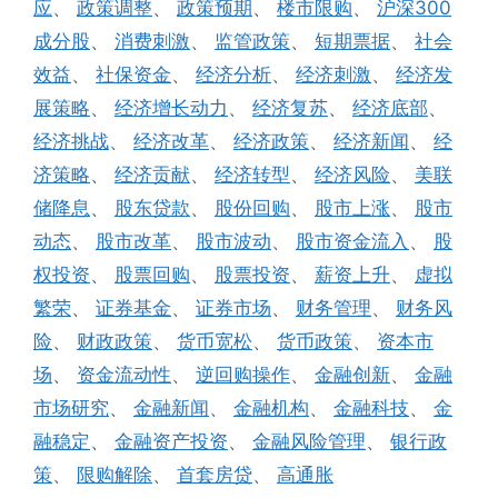
应
、
政策调整
、
政策预期
、
楼市限购
、
沪深300
成分股
、
消费刺激
、
监管政策
、
短期票据
、
社会
效益
、
社保资金
、
经济分析
、
经济刺激
、
经济发
展策略
、
经济增长动力
、
经济复苏
、
经济底部
、
经济挑战
、
经济改革
、
经济政策
、
经济新闻
、
经
济策略
、
经济贡献
、
经济转型
、
经济风险
、
美联
储降息
、
股东贷款
、
股份回购
、
股市上涨
、
股市
动态
、
股市改革
、
股市波动
、
股市资金流入
、
股
权投资
、
股票回购
、
股票投资
、
薪资上升
、
虚拟
繁荣
、
证券基金
、
证券市场
、
财务管理
、
财务风
险
、
财政政策
、
货币宽松
、
货币政策
、
资本市
场
、
资金流动性
、
逆回购操作
、
金融创新
、
金融
市场研究
、
金融新闻
、
金融机构
、
金融科技
、
金
融稳定
、
金融资产投资
、
金融风险管理
、
银行政
策
、
限购解除
、
首套房贷
、
高通胀