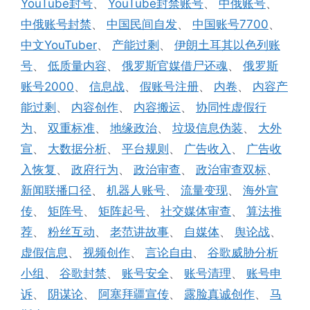
YouTube封号
、
YouTube封禁账号
、
中俄账号
、
中俄账号封禁
、
中国民间自发
、
中国账号7700
、
中文YouTuber
、
产能过剩
、
伊朗土耳其以色列账
号
、
低质量内容
、
俄罗斯官媒借尸还魂
、
俄罗斯
账号2000
、
信息战
、
假账号注册
、
内卷
、
内容产
能过剩
、
内容创作
、
内容搬运
、
协同性虚假行
为
、
双重标准
、
地缘政治
、
垃圾信息伪装
、
大外
宣
、
大数据分析
、
平台规则
、
广告收入
、
广告收
入恢复
、
政府行为
、
政治审查
、
政治审查双标
、
新闻联播口径
、
机器人账号
、
流量变现
、
海外宣
传
、
矩阵号
、
矩阵起号
、
社交媒体审查
、
算法推
荐
、
粉丝互动
、
老范讲故事
、
自媒体
、
舆论战
、
虚假信息
、
视频创作
、
言论自由
、
谷歌威胁分析
小组
、
谷歌封禁
、
账号安全
、
账号清理
、
账号申
诉
、
阴谋论
、
阿塞拜疆宣传
、
露脸真诚创作
、
马