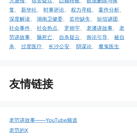
方通报
、
宿舍疑点
、
巨额转账
、
数据删除与恢
复
、
新华社
、
时事评论
、
权力寻租
、
案件分析
、
深度解读
、
湖南卫健委
、
监控缺失
、
短信谜团
、
社会事件
、
社会热点
、
罗帅宇
、
老潘讲故事
、
老
范讲故事
、
脑死亡
、
自杀疑云
、
舆论引导
、
被自
杀
、
过度医疗
、
长沙公安
、
阴谋论
、
魔鬼医生
友情链接
老范讲故事——YouTube频道
老范的X