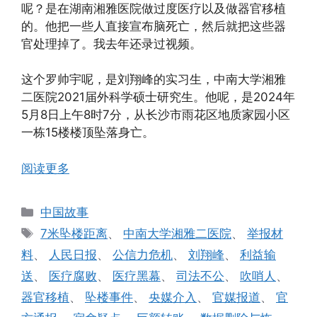
呢？是在湖南湘雅医院做过度医疗以及做器官移植
的。他把一些人直接宣布脑死亡，然后就把这些器
官处理掉了。我去年还录过视频。
这个罗帅宇呢，是刘翔峰的实习生，中南大学湘雅
二医院2021届外科学硕士研究生。他呢，是2024年
5月8日上午8时7分，从长沙市雨花区地质家园小区
一栋15楼楼顶坠落身亡。
阅读更多
分
中国故事
类
标
7米坠楼距离
、
中南大学湘雅二医院
、
举报材
签
料
、
人民日报
、
公信力危机
、
刘翔峰
、
利益输
送
、
医疗腐败
、
医疗黑幕
、
司法不公
、
吹哨人
、
器官移植
、
坠楼事件
、
央媒介入
、
官媒报道
、
官