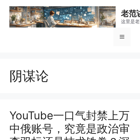
跳
至
老范
内
这里是老
容
菜
单
阴谋论
YouTube一口气封禁上万
中俄账号，究竟是政治审