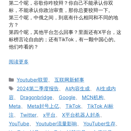
第二个呢，谷歌你咋狡辩？你自己不能承认你双
标，不能承认你政治审查，那你总要狡辩一下。
第三个呢，中俄之间，到底有什么相同和不同的地
方？
第四个呢，其他平台怎么回事？里面还有X平台，这
标榜言论自由的；还有TikTok，有一颗中国心的。
他们咋看的？
阅读更多
分
Youtuber联盟
、
互联网新鲜事
类
标
2024第二季度报告
、
AI内容生成
、
AI生成内
签
容
、
Dragonbridge
、
Google
、
MCN机构
、
Meta
、
Meta封号上亿
、
TikTok
、
TikTok AI标
注
、
Twitter
、
x平台
、
X平台机器人封杀
、
YouTube
、
Youtuber流量影响
、
YouTuber生存
、