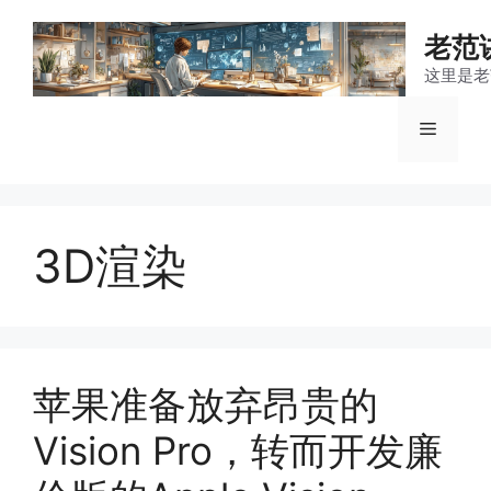
跳
至
老范
内
这里是老
容
菜
单
3D渲染
苹果准备放弃昂贵的
Vision Pro，转而开发廉