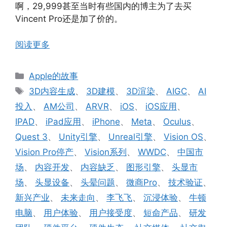
啊，29,999甚至当时有些国内的博主为了去买
Vincent Pro还是加了价的。
阅读更多
分
Apple的故事
类
标
3D内容生成
、
3D建模
、
3D渲染
、
AIGC
、
AI
签
投入
、
AM公司
、
ARVR
、
iOS
、
iOS应用
、
IPAD
、
iPad应用
、
iPhone
、
Meta
、
Oculus
、
Quest 3
、
Unity引擎
、
Unreal引擎
、
Vision OS
、
Vision Pro停产
、
Vision系列
、
WWDC
、
中国市
场
、
内容开发
、
内容缺乏
、
图形引擎
、
头显市
场
、
头显设备
、
头晕问题
、
微商Pro
、
技术验证
、
新兴产业
、
未来走向
、
李飞飞
、
沉浸体验
、
牛顿
电脑
、
用户体验
、
用户接受度
、
短命产品
、
研发