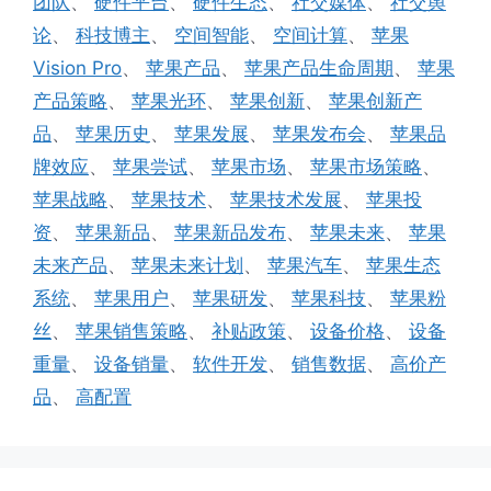
团队
、
硬件平台
、
硬件生态
、
社交媒体
、
社交舆
论
、
科技博主
、
空间智能
、
空间计算
、
苹果
Vision Pro
、
苹果产品
、
苹果产品生命周期
、
苹果
产品策略
、
苹果光环
、
苹果创新
、
苹果创新产
品
、
苹果历史
、
苹果发展
、
苹果发布会
、
苹果品
牌效应
、
苹果尝试
、
苹果市场
、
苹果市场策略
、
苹果战略
、
苹果技术
、
苹果技术发展
、
苹果投
资
、
苹果新品
、
苹果新品发布
、
苹果未来
、
苹果
未来产品
、
苹果未来计划
、
苹果汽车
、
苹果生态
系统
、
苹果用户
、
苹果研发
、
苹果科技
、
苹果粉
丝
、
苹果销售策略
、
补贴政策
、
设备价格
、
设备
重量
、
设备销量
、
软件开发
、
销售数据
、
高价产
品
、
高配置