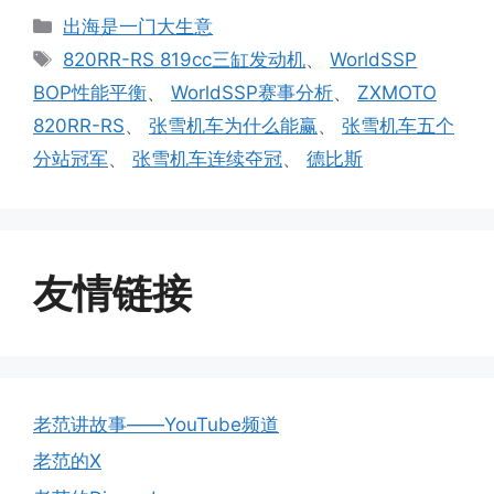
分
出海是一门大生意
类
标
820RR-RS 819cc三缸发动机
、
WorldSSP
签
BOP性能平衡
、
WorldSSP赛事分析
、
ZXMOTO
820RR-RS
、
张雪机车为什么能赢
、
张雪机车五个
分站冠军
、
张雪机车连续夺冠
、
德比斯
友情链接
老范讲故事——YouTube频道
老范的X