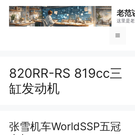
跳
至
老范
内
这里是老
容
菜
单
820RR-RS 819cc三
缸发动机
张雪机车WorldSSP五冠