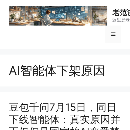
跳
至
老范
内
这里是老
容
菜
单
AI智能体下架原因
豆包千问7月15日，同日
下线智能体：真实原因并