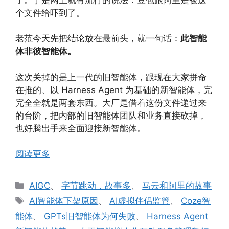
个文件给吓到了。
老范今天先把结论放在最前头，就一句话：
此智能
体非彼智能体。
这次关掉的是上一代的旧智能体，跟现在大家拼命
在推的、以 Harness Agent 为基础的新智能体，完
完全全就是两套东西。大厂是借着这份文件递过来
的台阶，把内部的旧智能体团队和业务直接砍掉，
也好腾出手来全面迎接新智能体。
阅读更多
分
AIGC
、
字节跳动，故事多
、
马云和阿里的故事
类
标
AI智能体下架原因
、
AI虚拟伴侣监管
、
Coze智
签
能体
、
GPTs旧智能体为何失败
、
Harness Agent