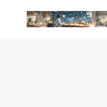
跳
至
内
容