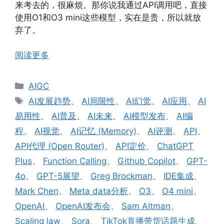
来考去的，很麻烦。那你说我通过API调用吧，直接
使用O1和O3 mini这些模型，实在是贵，所以就放
弃了。
阅读更多
分
AIGC
类
标
AI发展趋势
、
AI局限性
、
AI幻觉
、
AI应用
、
AI
签
易用性
、
AI普及
、
AI未来
、
AI模型发布
、
AI编
程
、
AI视觉
、
AI记忆 (Memory)
、
AI评测
、
API
、
API代理 (Open Router)
、
API定价
、
ChatGPT
Plus
、
Function Calling
、
Github Copilot
、
GPT-
4o
、
GPT-5展望
、
Greg Brockman
、
IDE集成
、
Mark Chen
、
Meta data分析
、
O3
、
O4 mini
、
OpenAI
、
OpenAI发布会
、
Sam Altman
、
Scaling law
、
Sora
、
TikTok直播带货话题生成
、