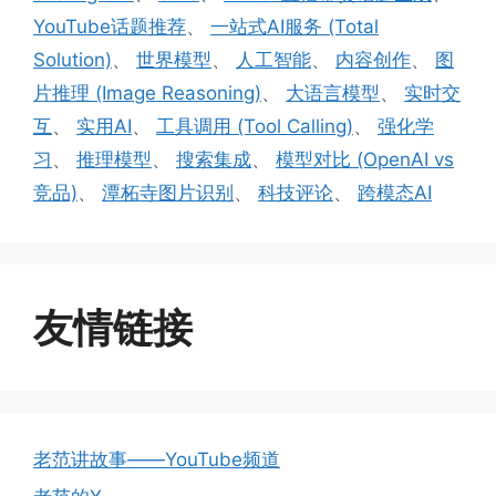
YouTube话题推荐
、
一站式AI服务 (Total
Solution)
、
世界模型
、
人工智能
、
内容创作
、
图
片推理 (Image Reasoning)
、
大语言模型
、
实时交
互
、
实用AI
、
工具调用 (Tool Calling)
、
强化学
习
、
推理模型
、
搜索集成
、
模型对比 (OpenAI vs
竞品)
、
潭柘寺图片识别
、
科技评论
、
跨模态AI
友情链接
老范讲故事——YouTube频道