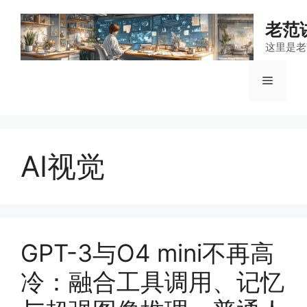
跳
至
老范
内
这里是老
容
菜
单
AI视觉
GPT-3与O4 mini不再高
冷：融合工具调用、记忆