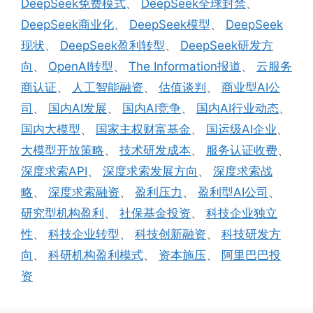
DeepSeek免费模式
、
DeepSeek全球封禁
、
DeepSeek商业化
、
DeepSeek模型
、
DeepSeek
现状
、
DeepSeek盈利转型
、
DeepSeek研发方
向
、
OpenAI转型
、
The Information报道
、
云服务
商认证
、
人工智能融资
、
估值谈判
、
商业型AI公
司
、
国内AI发展
、
国内AI竞争
、
国内AI行业动态
、
国内大模型
、
国家主权财富基金
、
国运级AI企业
、
大模型开放策略
、
技术研发成本
、
服务认证收费
、
深度求索API
、
深度求索发展方向
、
深度求索战
略
、
深度求索融资
、
盈利压力
、
盈利型AI公司
、
研究型机构盈利
、
社保基金投资
、
科技企业独立
性
、
科技企业转型
、
科技创新融资
、
科技研发方
向
、
科研机构盈利模式
、
资本施压
、
阿里巴巴投
资