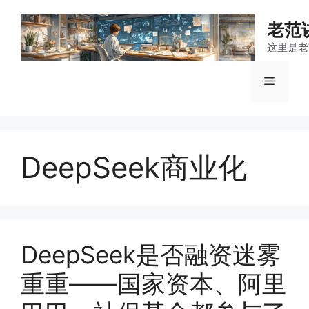
跳
至
老范
内
这里是老
容
菜
单
DeepSeek商业化
DeepSeek是否融资迷雾
重重——国家资本、阿里