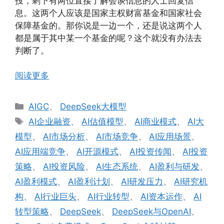
投，剩下有两位直接了解会谈信息的人士回复信
息。这两个人应该是国家主权财富基金和国家社会
保障基金的。那你说是一边一个，还是说这两个人
都是属于其中某一个基金的呢？这个就没有办法去
判断了。
阅读更多
分
AIGC
、
DeepSeek大模型
类
标
AI企业融资
、
AI估值模型
、
AI商业模式
、
AI大
签
模型
、
AI市场分析
、
AI市场竞争
、
AI应用场景
、
AI应用端竞争
、
AI开源模式
、
AI投资传闻
、
AI投资
策略
、
AI投资风险
、
AI生态系统
、
AI盈利与研发
、
AI盈利模式
、
AI盈利计划
、
AI研发压力
、
AI研究机
构
、
AI行业巨头
、
AI行业转型
、
AI资本运作
、
AI
转型策略
、
DeepSeek
、
DeepSeek与OpenAI
、