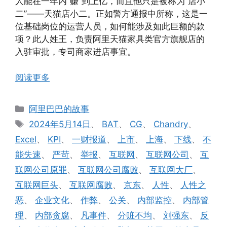
人能在一年内“赚”到上亿，而且他只是被称为“店小
二”——天猫店小二。正如警方通报中所称，这是一
位基础岗位的运营人员，如何能涉及如此巨额的款
项？此人姓王，负责阿里天猫家具类官方旗舰店的
入驻审批，专司商家进店事宜。
阅读更多
分
阿里巴巴的故事
类
标
2024年5月14日
、
BAT
、
CG
、
Chandry
、
签
Excel
、
KPI
、
一财报道
、
上市
、
上海
、
下线
、
不
能失速
、
严苛
、
举报
、
互联网
、
互联网公司
、
互
联网公司原罪
、
互联网公司腐败
、
互联网大厂
、
互联网巨头
、
互联网腐败
、
京东
、
人性
、
人性之
恶
、
企业文化
、
作弊
、
公关
、
内部监控
、
内部管
理
、
内部贪腐
、
凡事件
、
分赃不均
、
刘强东
、
反