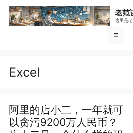
跳
至
老范
内
这里是老
容
菜
单
Excel
阿里的店小二，一年就可
以贪污9200万人民币？