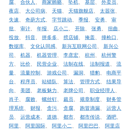
腐
、
合伙人
、
商家贿赂
、
坠机
、
基层
、
外卖员
、
夜店
、
大公司病
、
天猫
、
天猫旗舰店
、
太嚣张
、
失速
、
奇葩方式
、
字节跳动
、
季报
、
安勇
、
审
批
、
审计
、
年报
、
店小二
、
开除
、
张勇
、
扭曲
、
投放
、
抖音
、
拼多多
、
捞店铺
、
掩盖
、
撞枪口
、
数据库
、
文化认同感
、
新兴互联网公司
、
新兴公
司
、
机器
、
机器管理
、
李彦宏
、
杭州
、
杭州警
方
、
比价
、
民营企业
、
法制在线
、
法制报道
、
流
量
、
流量控制
、
游戏公司
、
漏洞
、
猎豹
、
电商平
台
、
程序员
、
站错队
、
算法
、
管理方式
、
结果导
向
、
美团
、
老板魅力
、
老牌公司
、
职业经理人
、
肖子
、
腐败
、
螺丝钉
、
裁员
、
规章制度
、
财务管
理系统
、
财报
、
贪污
、
贪腐
、
跑冒滴漏
、
运营人
员
、
运营成本
、
道德
、
都市
、
都市传说
、
酒吧
、
阿里
、
阿里国际
、
阿里小二
、
阿里巴巴
、
阿里店