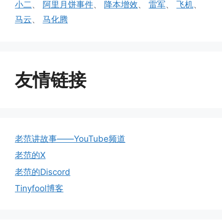
小二
、
阿里月饼事件
、
降本增效
、
雷军
、
飞机
、
马云
、
马化腾
友情链接
老范讲故事——YouTube频道
老范的X
老范的Discord
Tinyfool博客