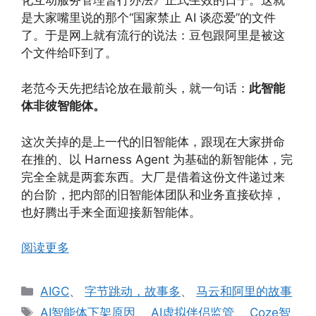
是大家嘴里说的那个“国家禁止 AI 谈恋爱”的文件
了。于是网上就有流行的说法：豆包跟阿里是被这
个文件给吓到了。
老范今天先把结论放在最前头，就一句话：
此智能
体非彼智能体。
这次关掉的是上一代的旧智能体，跟现在大家拼命
在推的、以 Harness Agent 为基础的新智能体，完
完全全就是两套东西。大厂是借着这份文件递过来
的台阶，把内部的旧智能体团队和业务直接砍掉，
也好腾出手来全面迎接新智能体。
阅读更多
分
AIGC
、
字节跳动，故事多
、
马云和阿里的故事
类
标
AI智能体下架原因
、
AI虚拟伴侣监管
、
Coze智