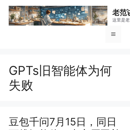
跳
至
老范
内
这里是老
容
菜
单
GPTs旧智能体为何
失败
豆包千问7月15日，同日