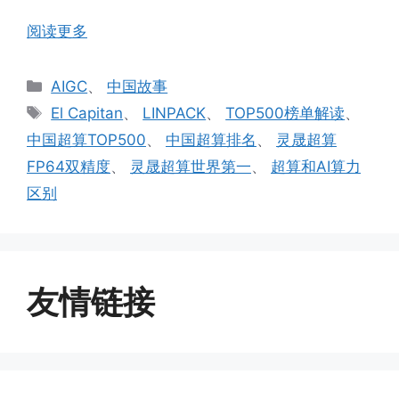
阅读更多
分
AIGC
、
中国故事
类
标
El Capitan
、
LINPACK
、
TOP500榜单解读
、
签
中国超算TOP500
、
中国超算排名
、
灵晟超算
FP64双精度
、
灵晟超算世界第一
、
超算和AI算力
区别
友情链接