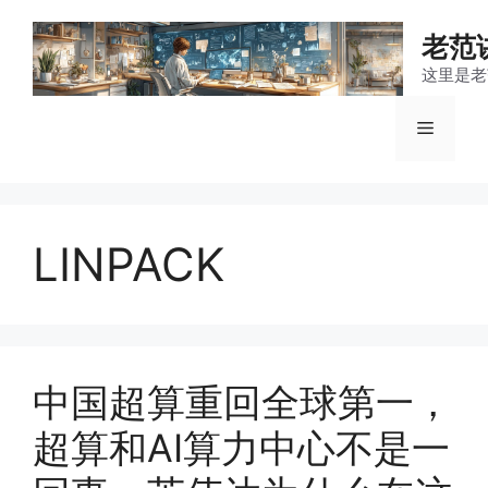
跳
至
老范
内
这里是老
容
菜
单
LINPACK
中国超算重回全球第一，
超算和AI算力中心不是一