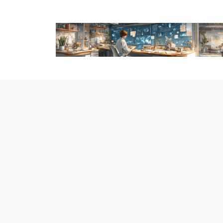
跳
至
内
容