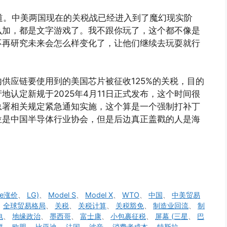
频道。中美两国现在的关税战已经进入到了魔幻现实阶
怎么加，都是文字游戏了。我不跟你玩了，这个都不像是
不再研究未来会怎么样变化了，让他们继续去玩耍就行
供应链要使用到的美国芯片被征收125%的关税，目的
认定新规于2025年4月11日正式发布，这个时间很
总署相关规定紧急通知实施，这个算是一个强制打补丁
位是中国半导体行业协会，但是后边真正盖戳的人是海
。
ne涨价
、
LG)
、
Model S
、
Model X
、
WTO
、
中国
、
中美贸易
、
全球贸易格局
、
关税
、
关税计算
、
关税豁免
、
制造业回流
、
制
电
、
地缘政治
、
墨西哥
、
富士康
、
小包裹征税
、
屏幕 (三星
、
巴
鲜
、
欧盟
、
比亚迪
、
法国
、
波音
、
消费者成本
、
特斯拉