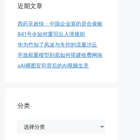
近期文章
西药见效快：中国企业算的是合规账
841号令如何重写出入境规则
华为竹知了风波与失控的流量沙丘
开放权重模型到底如何搭建收费网络
xAI裸图官司背后的AI视频生意
分类
分
类