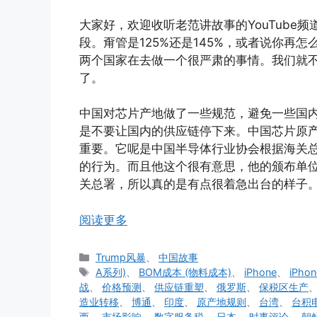
大家好，欢迎收听老范讲故事的YouTube
段。甭管是125%还是145%，或者说你再
两个国家在去做一个很严肃的事情。我们就
了。
中国对芯片产地做了一些规范，避免一些国内
是不要让国内的供应链停下来。中国芯片原产地
重要。它呢是中国半导体行业协会根据海关
的行为。而且他这个很有意思，他的颁布单
关总署，所以真的是有点很着急出台的样子
阅读更多
分
Trump风暴
、
中国故事
类
标
A系列)
、
BOM成本 (物料成本)
、
iPhone
、
iPho
签
战
、
价格预测
、
供应链重塑
、
俄罗斯
、
保税区生产
造业转移
、
博通
、
印度
、
原产地规则
、
台湾
、
台积
西
、
市场影响
、
数字服务税
、
日本
、
时事评论
、
朝