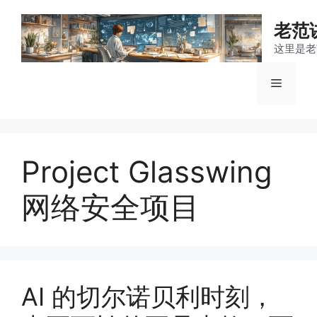
跳
至
老范
内
这里是老
容
菜
单
Project Glasswing
网络安全项目
AI 的切尔诺贝利时刻，