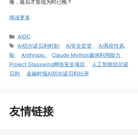
掩，最后才发现为时已晚？
阅读更多
分
AIGC
类
标
AI切尔诺贝利时刻
、
AI安全监管
、
AI系统性风
签
险
、
Anthropic
、
Claude Mythos漏洞利用能力
、
Project Glasswing网络安全项目
、
人工智能切尔诺
贝利
、
金融时报AI切尔诺贝利社评
友情链接