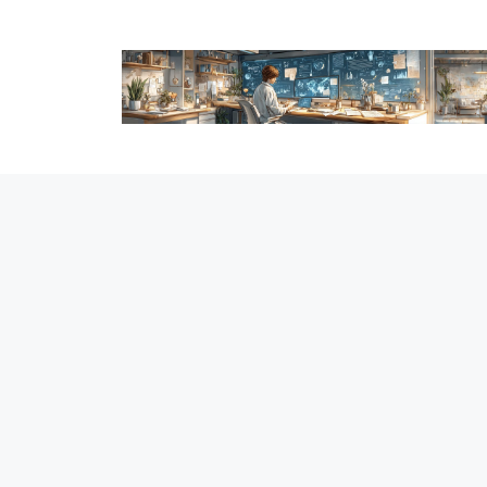
跳
至
内
容