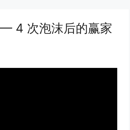
— 4 次泡沫后的赢家