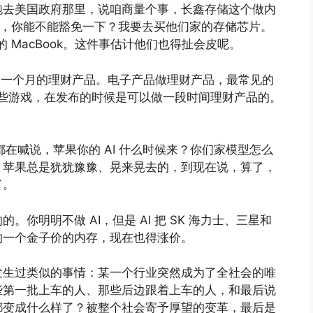
跑去美国政府那里，说咱商量个事，长鑫存储这个做内
去了，你能不能豁免一下？我要去买他们家的存储芯片。
的 MacBook。这件事估计他们也得扯会皮呢。
能够当一个月的理财产品。电子产品做理财产品，最常见的
有一些游戏，在发布的时候是可以做一段时间理财产品的。
都在喊说，苹果你的 AI 什么时候来？你们家模型怎么
？苹果总是犹犹豫豫、晃来晃去的，到现在说，算了，
了。
你明明不做 AI，但是 AI 把 SK 海力士、三星和
的一个金子价的内存，现在也得涨价。
发生过类似的事情：某一个行业突然成为了全社会的唯
些第一批上车的人、那些后边跟着上车的人，和最后说
都变成什么样了？被整个社会寄予厚望的变革，最后是