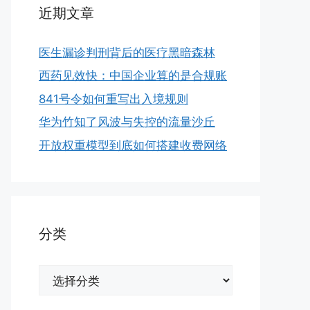
近期文章
医生漏诊判刑背后的医疗黑暗森林
西药见效快：中国企业算的是合规账
841号令如何重写出入境规则
华为竹知了风波与失控的流量沙丘
开放权重模型到底如何搭建收费网络
分类
分
类