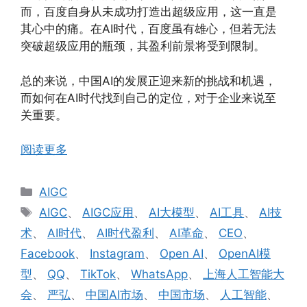
而，百度自身从未成功打造出超级应用，这一直是
其心中的痛。在AI时代，百度虽有雄心，但若无法
突破超级应用的瓶颈，其盈利前景将受到限制。
总的来说，中国AI的发展正迎来新的挑战和机遇，
而如何在AI时代找到自己的定位，对于企业来说至
关重要。
阅读更多
分
AIGC
类
标
AIGC
、
AIGC应用
、
AI大模型
、
AI工具
、
AI技
签
术
、
AI时代
、
AI时代盈利
、
AI革命
、
CEO
、
Facebook
、
Instagram
、
Open AI
、
OpenAI模
型
、
QQ
、
TikTok
、
WhatsApp
、
上海人工智能大
会
、
严弘
、
中国AI市场
、
中国市场
、
人工智能
、