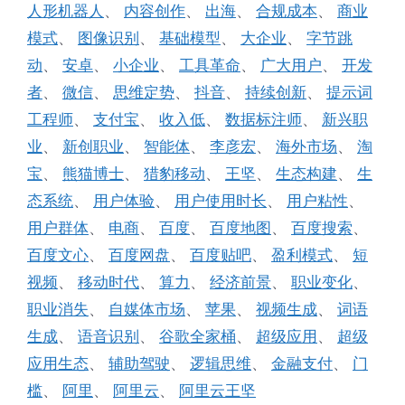
人形机器人
、
内容创作
、
出海
、
合规成本
、
商业
模式
、
图像识别
、
基础模型
、
大企业
、
字节跳
动
、
安卓
、
小企业
、
工具革命
、
广大用户
、
开发
者
、
微信
、
思维定势
、
抖音
、
持续创新
、
提示词
工程师
、
支付宝
、
收入低
、
数据标注师
、
新兴职
业
、
新创职业
、
智能体
、
李彦宏
、
海外市场
、
淘
宝
、
熊猫博士
、
猎豹移动
、
王坚
、
生态构建
、
生
态系统
、
用户体验
、
用户使用时长
、
用户粘性
、
用户群体
、
电商
、
百度
、
百度地图
、
百度搜索
、
百度文心
、
百度网盘
、
百度贴吧
、
盈利模式
、
短
视频
、
移动时代
、
算力
、
经济前景
、
职业变化
、
职业消失
、
自媒体市场
、
苹果
、
视频生成
、
词语
生成
、
语音识别
、
谷歌全家桶
、
超级应用
、
超级
应用生态
、
辅助驾驶
、
逻辑思维
、
金融支付
、
门
槛
、
阿里
、
阿里云
、
阿里云王坚