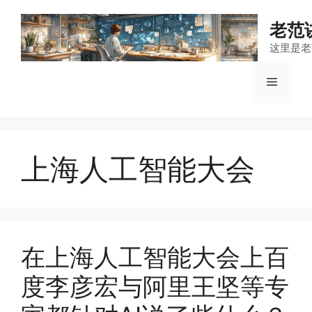
跳
至
老范
内
这里是老
容
菜
单
上海人工智能大会
在上海人工智能大会上百
度李彦宏与阿里王坚等专