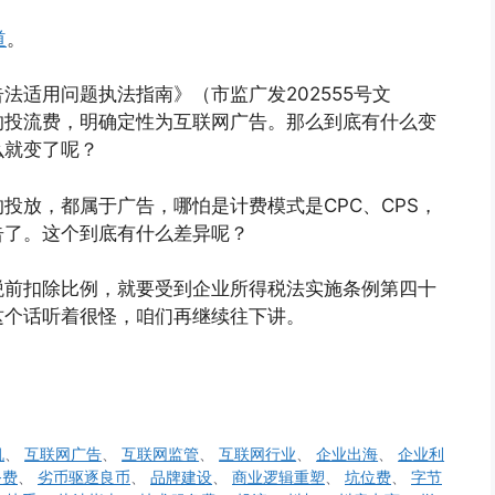
道
。
告法适用问题执法指南》（市监广发202555号文
的投流费，明确定性为互联网广告。那么到底有什么变
么就变了呢？
投放，都属于广告，哪怕是计费模式是CPC、CPS，
告了。这个到底有什么差异呢？
税前扣除比例，就要受到企业所得税法实施条例第四十
这个话听着很怪，咱们再继续往下讲。
机
、
互联网广告
、
互联网监管
、
互联网行业
、
企业出海
、
企业利
务费
、
劣币驱逐良币
、
品牌建设
、
商业逻辑重塑
、
坑位费
、
字节