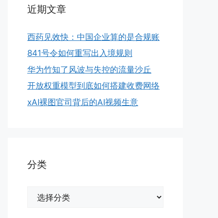
近期文章
西药见效快：中国企业算的是合规账
841号令如何重写出入境规则
华为竹知了风波与失控的流量沙丘
开放权重模型到底如何搭建收费网络
xAI裸图官司背后的AI视频生意
分类
分
类