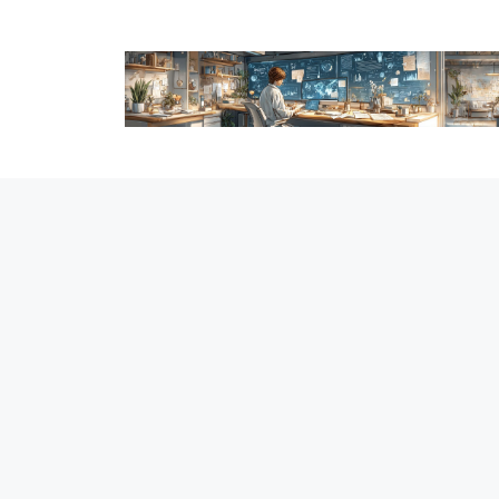
跳
至
内
容