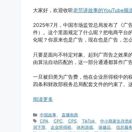
大家好，欢迎收听
老范讲故事的YouTube频
2025年7月，中国市场监管总局发布了《广
件）。这个里面规定了什么呢？把电商平台
化呢？你原来也是广告，现在也是广告，怎
只要是面向不特定对象、起到广而告之效果的
由算法自动匹配的，这一部分通通都算作广
一旦被归类为广告费，他在企业所得税中的
四条和财政部税务总局配套文件的约束了。
阅读更多
分
中国故事
、
直播电商
类
标
CPA
、
CPC
、
CPS
、
TikTok
、
中小商家生存危
签
润下滑
、
企业所得税
、
休闲游戏
、
保健品
、
信息服