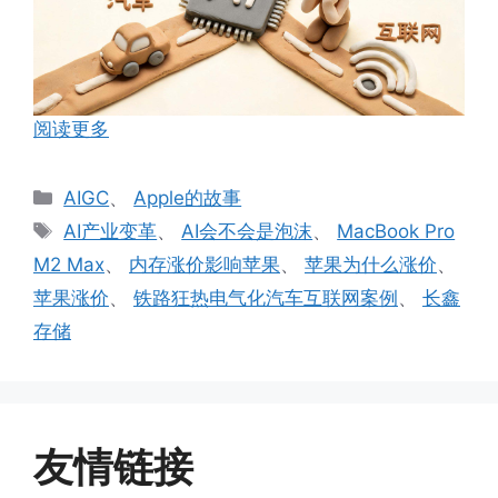
阅读更多
分
AIGC
、
Apple的故事
类
标
AI产业变革
、
AI会不会是泡沫
、
MacBook Pro
签
M2 Max
、
内存涨价影响苹果
、
苹果为什么涨价
、
苹果涨价
、
铁路狂热电气化汽车互联网案例
、
长鑫
存储
友情链接