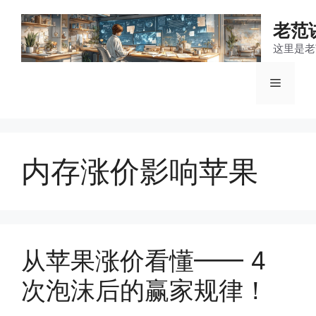
跳
至
老范
内
这里是老
容
菜
单
内存涨价影响苹果
从苹果涨价看懂—— 4
次泡沫后的赢家规律！