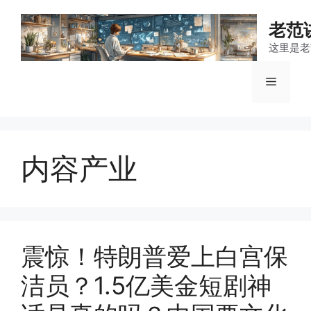
跳
至
老范
内
这里是老
容
菜
单
内容产业
震惊！特朗普爱上白宫保
洁员？1.5亿美金短剧神