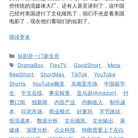
些传统的流媒体大厂。还有人甚至讲到了，说中国
已经对美国进行了文化殖民了，咱们不光是看美国
电影了，现在他们看咱们的短剧了。
阅读更多
分
短剧是一门新生意
类
标
DramaBox
、
FlexTV
、
GoodShort
、
Meta
、
签
ReelShort
、
ShortMax
、
TikTok
、
YouTube
Shorts
、
YouTube频道
、
东南亚市场
、
中国留学
生
、
中文在线
、
事实核查
、
亚马逊(Amazon)
、
付
费订阅
、
假新闻
、
内容产业
、
内购收入
、
制作成
本
、
印尼市场
、
商业模式
、
好莱坞
、
字节跳动
、
投流成本
、
数据分析
、
文化殖民
、
文化输出
、
新
媒体
、
深度分析
、
点众科技
、
特朗普爱上了在白