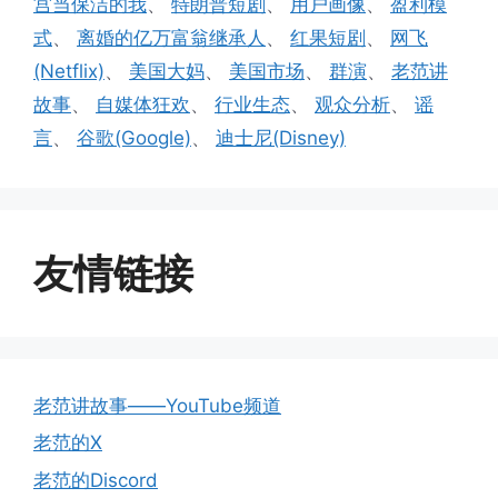
宫当保洁的我
、
特朗普短剧
、
用户画像
、
盈利模
式
、
离婚的亿万富翁继承人
、
红果短剧
、
网飞
(Netflix)
、
美国大妈
、
美国市场
、
群演
、
老范讲
故事
、
自媒体狂欢
、
行业生态
、
观众分析
、
谣
言
、
谷歌(Google)
、
迪士尼(Disney)
友情链接
老范讲故事——YouTube频道
老范的X
老范的Discord