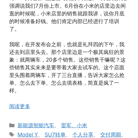
强调说我们7月份上市。6月份在小米的店里边去闲
逛的时候呢，小米店里的销售就跟我讲，说你月底
的时候准备好钱。他们肯定内部已经进行了培训
了。
我呢，在开发布会之前，也就是礼拜四的下午，我
还去到店里头去。那个店里边是一个极其疯狂的景
象：就两辆车，20多个销售。这些销售干嘛呢？这
些销售其实未来是要带着大家去试车的。这个店面
里头围着两辆车，开了三台直播，告诉大家怎么抢
单、怎么去下单、怎么去填表格，简直是疯了一
样。
阅读更多
分
新能源智能汽车
、
雷军、小米
类
标
Model Y
、
SU7转单
、
个人分享
、
交付周期
、