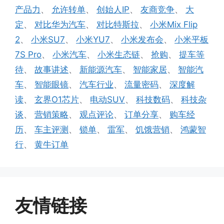
签
产品力
、
允许转单
、
创始人IP
、
友商竞争
、
大
定
、
对比华为汽车
、
对比特斯拉
、
小米Mix Flip
2
、
小米SU7
、
小米YU7
、
小米发布会
、
小米平板
7S Pro
、
小米汽车
、
小米生态链
、
抢购
、
提车等
待
、
故事讲述
、
新能源汽车
、
智能家居
、
智能汽
车
、
智能眼镜
、
汽车行业
、
流量密码
、
深度解
读
、
玄界O1芯片
、
电动SUV
、
科技数码
、
科技杂
谈
、
营销策略
、
观点评论
、
订单分享
、
购车经
历
、
车主评测
、
锁单
、
雷军
、
饥饿营销
、
鸿蒙智
行
、
黄牛订单
友情链接