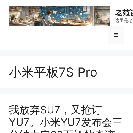
跳
至
老范
内
这里是老
容
菜
单
小米平板7S Pro
我放弃SU7，又抢订
YU7。小米YU7发布会三