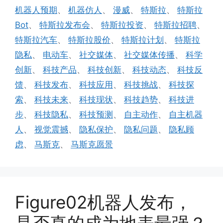
机器人预期
、
机器仿人
、
漫威
、
特斯拉
、
特斯拉
Bot
、
特斯拉发布会
、
特斯拉投资
、
特斯拉招聘
、
特斯拉汽车
、
特斯拉股价
、
特斯拉计划
、
特斯拉
隐私
、
电动车
、
社交媒体
、
社交媒体传播
、
科学
创新
、
科技产品
、
科技创新
、
科技动态
、
科技反
馈
、
科技发布
、
科技应用
、
科技挑战
、
科技探
索
、
科技未来
、
科技现状
、
科技趋势
、
科技进
步
、
科技隐私
、
科技预测
、
自主动作
、
自主机器
人
、
视觉震撼
、
隐私保护
、
隐私问题
、
隐私顾
虑
、
马斯克
、
马斯克愿景
Figure02机器人发布，
是否真的成为地表最强？