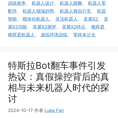
训练效率
、
机器人设计
、
机器人跳舞
、
机器人零
配件
、
机器人领域趋势
、
机器人骑自行车
、
机器
智能
、
模块化机器人
、
灵活机器人
、
灵犀X2
、
灵
犀X2功能
、
灵犀X2测评
、
灵犀X2特点
、
稚晖君
、
稚晖君机器人
、
虚拟环境训练
、
零样本泛化
特斯拉Bot翻车事件引发
热议：真假操控背后的真
相与未来机器人时代的探
讨
2024-10-17
作者
Luke Fan