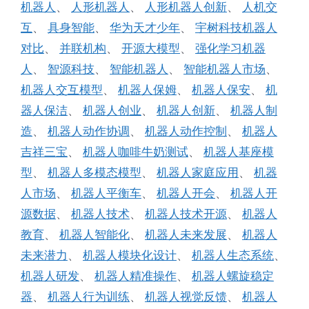
机器人
、
人形机器人
、
人形机器人创新
、
人机交
互
、
具身智能
、
华为天才少年
、
宇树科技机器人
对比
、
并联机构
、
开源大模型
、
强化学习机器
人
、
智源科技
、
智能机器人
、
智能机器人市场
、
机器人交互模型
、
机器人保姆
、
机器人保安
、
机
器人保洁
、
机器人创业
、
机器人创新
、
机器人制
造
、
机器人动作协调
、
机器人动作控制
、
机器人
吉祥三宝
、
机器人咖啡牛奶测试
、
机器人基座模
型
、
机器人多模态模型
、
机器人家庭应用
、
机器
人市场
、
机器人平衡车
、
机器人开会
、
机器人开
源数据
、
机器人技术
、
机器人技术开源
、
机器人
教育
、
机器人智能化
、
机器人未来发展
、
机器人
未来潜力
、
机器人模块化设计
、
机器人生态系统
、
机器人研发
、
机器人精准操作
、
机器人螺旋稳定
器
、
机器人行为训练
、
机器人视觉反馈
、
机器人