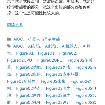
思？就是我慢点拍，然后快点放。剪辑呢，就是只
给你看能看的部分，把这个出错的部分都给你剪
掉，这个也是可能性比较大的。
阅读更多
分
AIGC
、
机器人与具身智能
类
标
AIGC
、
AI市场
、
AI投资
、
AI机器人
、
AI算
签
力
、
Figure AI
、
Figure01
、
Figure02
、
Figure02CPU
、
Figure02GPU
、
Figure02传感
器
、
Figure02功能
、
Figure02外表
、
Figure02市
场
、
Figure02应用
、
Figure02应用场景
、
Figure02新特性
、
Figure02未来
、
Figure02架
构
、
Figure02特点
、
Figure02电力
、
Figure02电
池
、
Figure02硬件
、
Figure02算力
、
Figure02续
航
、
Figure02视频
、
Figure02设计
、
Figure02软