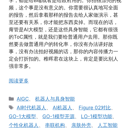
学，都是给B端或者是给政府用的。你拍很漂亮的视
频，这个事是没有意义的。你需要很认真地写全面
的报告，然后拿着那样的报告去给人家做演示，甚
至还要有关系，你才能把东西卖掉。而现在的话，
甭管是AI大模型，还是这些具身智能，它都有很强
的ToC属性，就是我们要给普通用户去用。那你既
然要去做普通用户的转化率，你没有办法讲好故
事，没有办法拍好视频的话，那你的内容传播力一
定会打折扣的。稚晖君在这块上，肯定是要比别人
强非常多。
阅读更多
分
AIGC
、
机器人与具身智能
类
标
AI时代机器人
、
AI机器人
、
Figure 02对比
、
签
GO-1大模型
、
GO-1模型开源
、
LO-1模型功能
、
个性化机器人
、
串联机构
、
亲肤外壳
、
人工智能