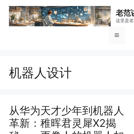
跳
至
老范
内
这里是老
容
菜
单
机器人设计
从华为天才少年到机器人
革新：稚晖君灵犀X2揭