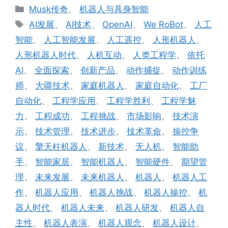
分
Musk传奇
、
机器人与具身智能
类
标
AI发展
、
AI技术
、
OpenAI
、
We RoBot
、
人工
签
智能
、
人工智能发展
、
人工遥控
、
人形机器人
、
人形机器人时代
、
人机互动
、
人类工程学
、
依托
AI
、
全面探索
、
创新产品
、
动作捕捉
、
动作训练
师
、
大疆技术
、
家庭机器人
、
家庭自动化
、
工厂
自动化
、
工程学应用
、
工程学胜利
、
工程学魅
力
、
工程成功
、
工程挑战
、
市场影响
、
技术演
示
、
技术管理
、
技术进步
、
技术革命
、
操控争
议
、
擎天柱机器人
、
新技术
、
无人机
、
智能助
手
、
智能家居
、
智能机器人
、
智能硬件
、
期望管
理
、
未来发展
、
未来机器人
、
机器人
、
机器人工
作
、
机器人应用
、
机器人挑战
、
机器人操控
、
机
器人时代
、
机器人未来
、
机器人研发
、
机器人自
主性
、
机器人表演
、
机器人观念
、
机器人设计
、