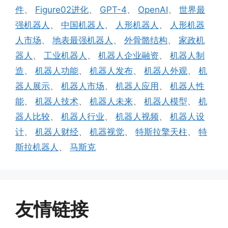
件
、
Figure02进化
、
GPT-4
、
OpenAI
、
世界最
强机器人
、
中国机器人
、
人形机器人
、
人形机器
人市场
、
地表最强机器人
、
外骨骼结构
、
家政机
器人
、
工业机器人
、
机器人企业融资
、
机器人制
造
、
机器人功能
、
机器人发布
、
机器人外观
、
机
器人展示
、
机器人市场
、
机器人应用
、
机器人性
能
、
机器人技术
、
机器人未来
、
机器人模型
、
机
器人比较
、
机器人行业
、
机器人视频
、
机器人设
计
、
机器人财经
、
机器视觉
、
特斯拉擎天柱
、
特
斯拉机器人
、
马斯克
友情链接