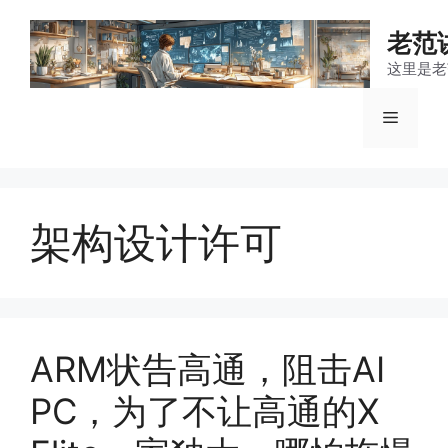
跳
至
老范
内
这里是老
容
菜
单
架构设计许可
ARM状告高通，阻击AI
PC，为了不让高通的X