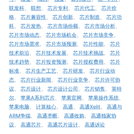
联发科
、
联想
、
芯片专利
、
芯片代工
、
芯片价
格
、
芯片兼容性
、
芯片创新
、
芯片制造
、
芯片功
耗
、
芯片发热
、
芯片市场份额
、
芯片市场分析
、
芯片市场动态
、
芯片市场机会
、
芯片市场竞争
、
芯片市场需求
、
芯片市场预测
、
芯片性能
、
芯片
技术前沿
、
芯片技术发展
、
芯片技术挑战
、
芯片
技术趋势
、
芯片投资预测
、
芯片授权费用
、
芯片
标准
、
芯片生产工艺
、
芯片研发
、
芯片行业动
态
、
芯片行业新闻
、
芯片行业竞争
、
芯片许可协
议
、
芯片设计
、
芯片设计公司
、
芯片销售
、
英特
尔
、
苹果A系列芯片
、
苹果官网
、
苹果操作系统
、
苹果电脑
、
计算核心
、
高通
、
高通Xelit
、
高通与
ARM争端
、
高通垄断
、
高通收购
、
高通独家协
议
、
高通芯片
、
高通芯片设计
、
高通诉讼