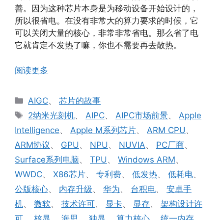
善。因为这种芯片本身是为移动设备开始设计的，
所以很省电。在没有非常大的算力要求的时候，它
可以关闭大量的核心，非常非常省电。那么省了电
它就肯定不发热了嘛，你也不需要再去散热。
阅读更多
分
AIGC
、
芯片的故事
类
标
2纳米光刻机
、
AIPC
、
AIPC市场前景
、
Apple
签
Intelligence
、
Apple M系列芯片
、
ARM CPU
、
ARM协议
、
GPU
、
NPU
、
NUVIA
、
PC厂商
、
Surface系列电脑
、
TPU
、
Windows ARM
、
WWDC
、
X86芯片
、
专利费
、
低发热
、
低耗电
、
公版核心
、
内存升级
、
华为
、
台积电
、
安卓手
机
、
微软
、
技术许可
、
显卡
、
显存
、
架构设计许
可
、
核显
、
海思
、
独显
、
算力核心
、
统一内存
、