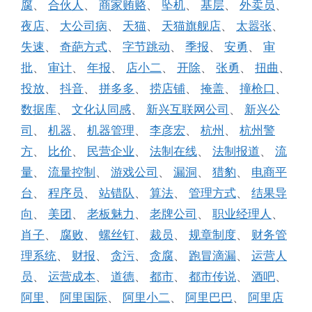
腐
、
合伙人
、
商家贿赂
、
坠机
、
基层
、
外卖员
、
夜店
、
大公司病
、
天猫
、
天猫旗舰店
、
太嚣张
、
失速
、
奇葩方式
、
字节跳动
、
季报
、
安勇
、
审
批
、
审计
、
年报
、
店小二
、
开除
、
张勇
、
扭曲
、
投放
、
抖音
、
拼多多
、
捞店铺
、
掩盖
、
撞枪口
、
数据库
、
文化认同感
、
新兴互联网公司
、
新兴公
司
、
机器
、
机器管理
、
李彦宏
、
杭州
、
杭州警
方
、
比价
、
民营企业
、
法制在线
、
法制报道
、
流
量
、
流量控制
、
游戏公司
、
漏洞
、
猎豹
、
电商平
台
、
程序员
、
站错队
、
算法
、
管理方式
、
结果导
向
、
美团
、
老板魅力
、
老牌公司
、
职业经理人
、
肖子
、
腐败
、
螺丝钉
、
裁员
、
规章制度
、
财务管
理系统
、
财报
、
贪污
、
贪腐
、
跑冒滴漏
、
运营人
员
、
运营成本
、
道德
、
都市
、
都市传说
、
酒吧
、
阿里
、
阿里国际
、
阿里小二
、
阿里巴巴
、
阿里店