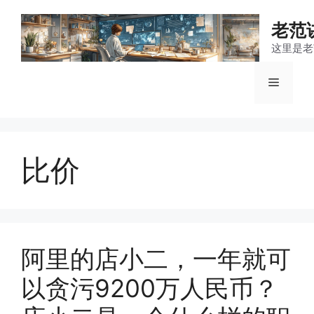
跳
至
老范
内
这里是老
容
菜
单
比价
阿里的店小二，一年就可
以贪污9200万人民币？