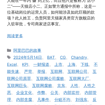
人能在一年内“赚”到上亿，而且他只是被称为“店小
二”——天猫店小二。正如警方通报中所称，这是一
位基础岗位的运营人员，如何能涉及如此巨额的款
项？此人姓王，负责阿里天猫家具类官方旗舰店的
入驻审批，专司商家进店事宜。
阅读更多
分
阿里巴巴的故事
类
标
2024年5月14日
、
BAT
、
CG
、
Chandry
、
签
Excel
、
KPI
、
一财报道
、
上市
、
上海
、
下线
、
不
能失速
、
严苛
、
举报
、
互联网
、
互联网公司
、
互
联网公司原罪
、
互联网公司腐败
、
互联网大厂
、
互联网巨头
、
互联网腐败
、
京东
、
人性
、
人性之
恶
、
企业文化
、
作弊
、
公关
、
内部监控
、
内部管
理
、
内部贪腐
、
凡事件
、
分赃不均
、
刘强东
、
反