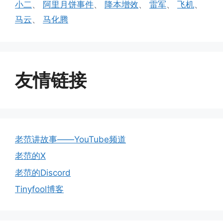
小二
、
阿里月饼事件
、
降本增效
、
雷军
、
飞机
、
马云
、
马化腾
友情链接
老范讲故事——YouTube频道
老范的X
老范的Discord
Tinyfool博客