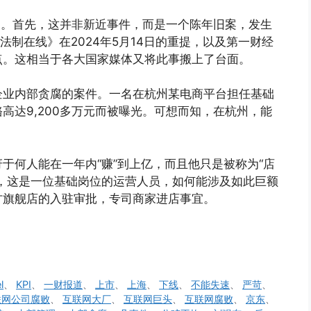
民币。首先，这并非新近事件，而是一个陈年旧案，发生
《法制在线》在2024年5月14日的重提，以及第一财经
点。这相当于各大国家媒体又将此事搬上了台面。
企业内部贪腐的案件。一名在杭州某电商平台担任基础
高达9,200多万元而被曝光。可想而知，在杭州，能
于何人能在一年内“赚”到上亿，而且他只是被称为“店
，这是一位基础岗位的运营人员，如何能涉及如此巨额
方旗舰店的入驻审批，专司商家进店事宜。
l
、
KPI
、
一财报道
、
上市
、
上海
、
下线
、
不能失速
、
严苛
、
联网公司腐败
、
互联网大厂
、
互联网巨头
、
互联网腐败
、
京东
、