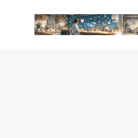
跳
至
内
容