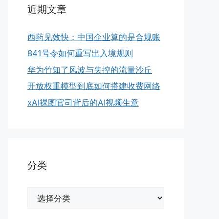
近期文章
西药见效快：中国企业算的是合规账
841号令如何重写出入境规则
华为竹知了风波与失控的流量沙丘
开放权重模型到底如何搭建收费网络
xAI裸图官司背后的AI视频生意
分类
分
类