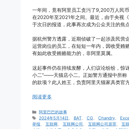
一年间，竟有阿里员工贪污了9,200万人
在2020年至2021年之间。最近，由于央视
于次日的报道，此事再次成为公众关注的焦
据杭州警方透露，近期侦破了一起涉及民营
运营岗位的员工，在短短一年内，因收受贿赂
有如此收受贿赂能力的，非阿里莫属。
这起事件仍在持续发酵，人们议论纷纷，惊讶
小二”——天猫店小二。正如警方通报中所称
的款项？此人姓王，负责阿里天猫家具类官
阅读更多
分
阿里巴巴的故事
类
标
2024年5月14日
、
BAT
、
CG
、
Chandry
、
Exce
签
举报
、
互联网
、
互联网公司
、
互联网公司原罪
、
互