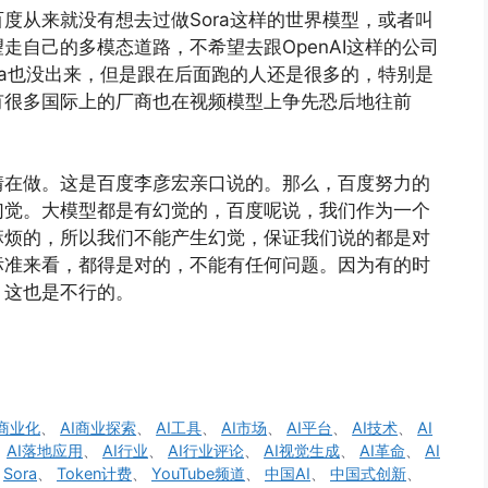
百度从来就没有想去过做Sora这样的世界模型，或者叫
走自己的多模态道路，不希望去跟OpenAI这样的公司
ra也没出来，但是跟在后面跑的人还是很多的，特别是
有很多国际上的厂商也在视频模型上争先恐后地往前
情在做。这是百度李彦宏亲口说的。那么，百度努力的
幻觉。大模型都是有幻觉的，百度呢说，我们作为一个
麻烦的，所以我们不能产生幻觉，保证我们说的都是对
标准来看，都得是对的，不能有任何问题。因为有的时
，这也是不行的。
I商业化
、
AI商业探索
、
AI工具
、
AI市场
、
AI平台
、
AI技术
、
AI
、
AI落地应用
、
AI行业
、
AI行业评论
、
AI视觉生成
、
AI革命
、
AI
、
Sora
、
Token计费
、
YouTube频道
、
中国AI
、
中国式创新
、