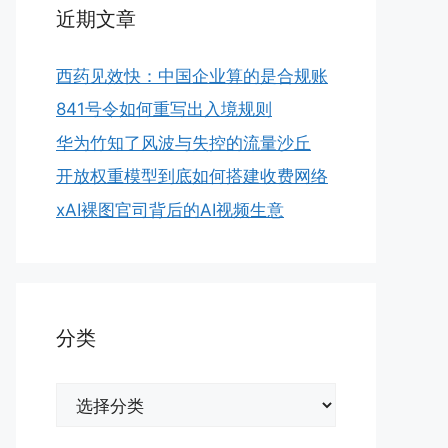
近期文章
西药见效快：中国企业算的是合规账
841号令如何重写出入境规则
华为竹知了风波与失控的流量沙丘
开放权重模型到底如何搭建收费网络
xAI裸图官司背后的AI视频生意
分类
分
类