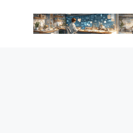
跳
至
内
容