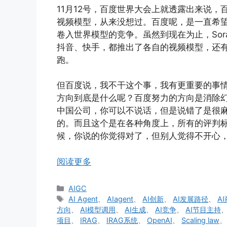
11月12号，百度世界大会上就透露出来说，
视频模型，从来没想过。百度呢，是一直希望
卷入世界模型的竞争。虽然到现在为止，So
抖音、快手，都推出了各自的视频模型，还
跑。
但百度说，我不干这个事，我有更重要的事
方向到底是什么呢？百度努力的方向是消除
中国公司，你可以不说话，但是说错了是很
的。而且这个是在各种角度上，所有的评判
候，你说的你觉得对了，但别人觉得不开心
阅读更多
分
AIGC
类
标
AI Agent
、
AIagent
、
AI创新
、
AI发展路径
、
A
签
方向
、
AI模型调用
、
AI生成
、
AI竞争
、
AI节目主持
项目
、
IRAG
、
IRAG系统
、
OpenAI
、
Scaling law