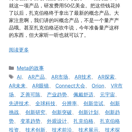
就这一项产品，研发费用50亿美金。把这些钱花掉
了以后，扎克伯格终于拿出了最新的概念产品。大
家注意啊，我们讲的叫概念产品，不是一个量产产
品哦。甚至扎克伯格还吹牛说，今年准备量产这样
的东西，但大家听一听也就可以了。
阅读更多
分
Meta的故事
类
标
AI
、
AR产品
、
AR市场
、
AR技术
、
AR探索
、
签
AR未来
、
AR眼镜
、
Connect大会
、
Orion
、
VR市
场
、
乏善可陈
、
产业趋势
、
佩戴舒适
、
元宇宙
、
先进技术
、
全球科技
、
分辨率
、
创新尝试
、
创新
挑战
、
创新研究
、
创新突破
、
创新计划
、
创新趋
势
、
变革趋势
、
外观设计
、
扎克伯格
、
扎克伯格
投资
、
技术创新
、
技术前沿
、
技术展示
、
技术探