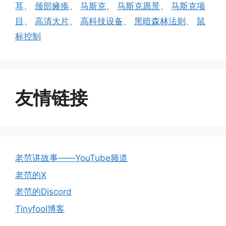
耳
、
颈部瘫痪
、
马斯克
、
马斯克愿景
、
马斯克项
目
、
高清大片
、
高科技设备
、
黑暗森林法则
、
鼠
标控制
友情链接
老范讲故事——YouTube频道
老范的X
老范的Discord
Tinyfool博客