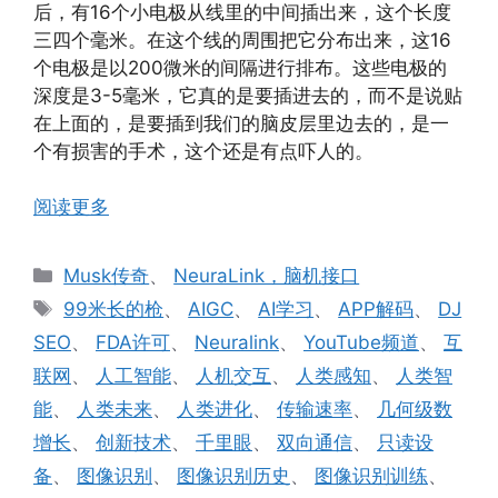
后，有16个小电极从线里的中间插出来，这个长度
三四个毫米。在这个线的周围把它分布出来，这16
个电极是以200微米的间隔进行排布。这些电极的
深度是3-5毫米，它真的是要插进去的，而不是说贴
在上面的，是要插到我们的脑皮层里边去的，是一
个有损害的手术，这个还是有点吓人的。
阅读更多
分
Musk传奇
、
NeuraLink，脑机接口
类
标
99米长的枪
、
AIGC
、
AI学习
、
APP解码
、
DJ
签
SEO
、
FDA许可
、
Neuralink
、
YouTube频道
、
互
联网
、
人工智能
、
人机交互
、
人类感知
、
人类智
能
、
人类未来
、
人类进化
、
传输速率
、
几何级数
增长
、
创新技术
、
千里眼
、
双向通信
、
只读设
备
、
图像识别
、
图像识别历史
、
图像识别训练
、