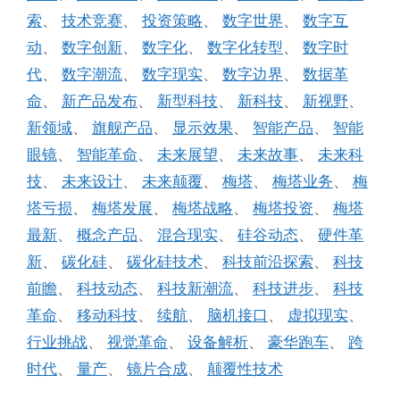
索
、
技术竞赛
、
投资策略
、
数字世界
、
数字互
动
、
数字创新
、
数字化
、
数字化转型
、
数字时
代
、
数字潮流
、
数字现实
、
数字边界
、
数据革
命
、
新产品发布
、
新型科技
、
新科技
、
新视野
、
新领域
、
旗舰产品
、
显示效果
、
智能产品
、
智能
眼镜
、
智能革命
、
未来展望
、
未来故事
、
未来科
技
、
未来设计
、
未来颠覆
、
梅塔
、
梅塔业务
、
梅
塔亏损
、
梅塔发展
、
梅塔战略
、
梅塔投资
、
梅塔
最新
、
概念产品
、
混合现实
、
硅谷动态
、
硬件革
新
、
碳化硅
、
碳化硅技术
、
科技前沿探索
、
科技
前瞻
、
科技动态
、
科技新潮流
、
科技进步
、
科技
革命
、
移动科技
、
续航
、
脑机接口
、
虚拟现实
、
行业挑战
、
视觉革命
、
设备解析
、
豪华跑车
、
跨
时代
、
量产
、
镜片合成
、
颠覆性技术