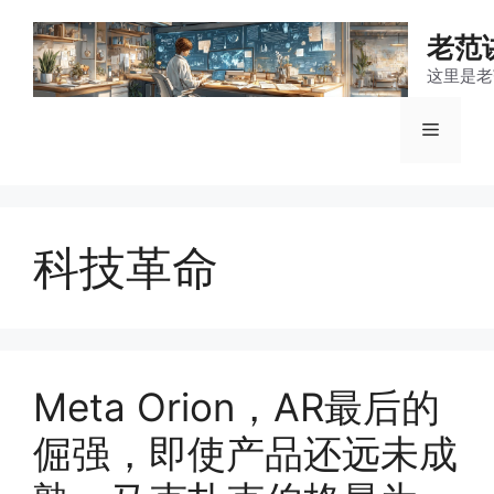
跳
至
老范
内
这里是老
容
菜
单
科技革命
Meta Orion，AR最后的
倔强，即使产品还远未成