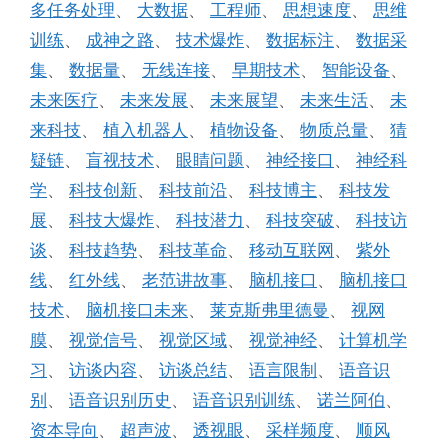
多任务处理
、
大数据
、
工程师
、
思想速度
、
思维
训练
、
成神之路
、
技术爆炸
、
数据标注
、
数据采
集
、
数据量
、
无线连接
、
早期技术
、
智能设备
、
未来医疗
、
未来发展
、
未来展望
、
未来生活
、
未
来科技
、
植入机器人
、
植物设备
、
物质总量
、
猜
疑链
、
盲视技术
、
眼睛问题
、
神经接口
、
神经科
学
、
科技创新
、
科技前沿
、
科技博主
、
科技发
展
、
科技大爆炸
、
科技潜力
、
科技突破
、
科技访
谈
、
科技趋势
、
科技革命
、
移动互联网
、
紫外
线
、
红外线
、
老范讲故事
、
脑机接口
、
脑机接口
技术
、
脑机接口未来
、
莱克斯弗里德曼
、
视网
膜
、
视觉信号
、
视觉区域
、
视觉神经
、
计算机学
习
、
访谈内容
、
访谈总结
、
语言限制
、
语音识
别
、
语音识别历史
、
语音识别训练
、
诺兰阿伯
、
资本导向
、
超声波
、
透视眼
、
采样频度
、
顺风