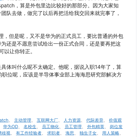
 dispatch，算是外包里边比较好的那部分。因为大家知
个团队去做，做完了以后再把活给我交回来就完事了，
理，但是呢，又不是华为的正式员工，要比普通的外包
华为还是不愿意尝试给出一份正式合同，还是要再把这
才可以让你转正。
具体叫什么呢不太确定。他呢，据说入职14年了，算
他的职位呢，应该是半导体事业部上海海思研究部解决方
。
atch
、
主动管理
、
互联网大厂
、
人力资源
、
代际差异
、
价值观
、
华为OD
、
名校生
、
员工物化
、
员工管理
、
外包精英
、
岗位发
聘歧视
、
有工作经验者
、
求职者
、
海思
、
独生子女
、
用人策略
、