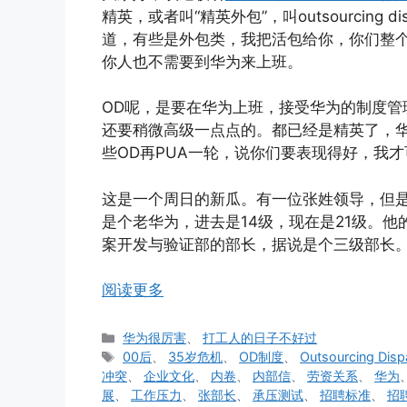
精英，或者叫“精英外包”，叫outsourcing
道，有些是外包类，我把活包给你，你们整
你人也不需要到华为来上班。
OD呢，是要在华为上班，接受华为的制度管
还要稍微高级一点点的。都已经是精英了，
些OD再PUA一轮，说你们要表现得好，我
这是一个周日的新瓜。有一位张姓领导，但是
是个老华为，进去是14级，现在是21级。
案开发与验证部的部长，据说是个三级部长
阅读更多
分
华为很厉害
、
打工人的日子不好过
类
标
00后
、
35岁危机
、
OD制度
、
Outsourcing Disp
签
冲突
、
企业文化
、
内卷
、
内部信
、
劳资关系
、
华为
展
、
工作压力
、
张部长
、
承压测试
、
招聘标准
、
招