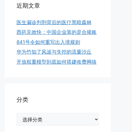
近期文章
医生漏诊判刑背后的医疗黑暗森林
西药见效快：中国企业算的是合规账
841号令如何重写出入境规则
华为竹知了风波与失控的流量沙丘
开放权重模型到底如何搭建收费网络
分类
分
类