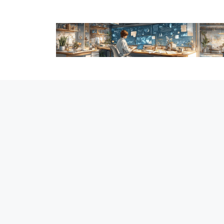
跳
至
内
容