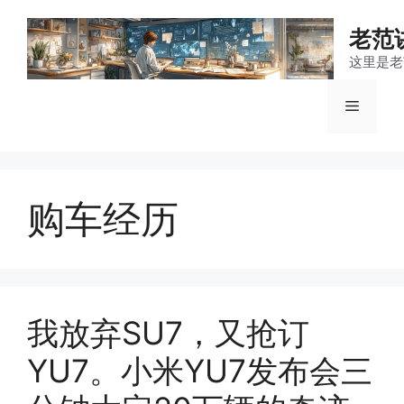
跳
至
老范
内
这里是老
容
菜
单
购车经历
我放弃SU7，又抢订
YU7。小米YU7发布会三