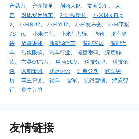
签
产品力
、
允许转单
、
创始人IP
、
友商竞争
、
大
定
、
对比华为汽车
、
对比特斯拉
、
小米Mix Flip
2
、
小米SU7
、
小米YU7
、
小米发布会
、
小米平板
7S Pro
、
小米汽车
、
小米生态链
、
抢购
、
提车等
待
、
故事讲述
、
新能源汽车
、
智能家居
、
智能汽
车
、
智能眼镜
、
汽车行业
、
流量密码
、
深度解
读
、
玄界O1芯片
、
电动SUV
、
科技数码
、
科技杂
谈
、
营销策略
、
观点评论
、
订单分享
、
购车经
历
、
车主评测
、
锁单
、
雷军
、
饥饿营销
、
鸿蒙智
行
、
黄牛订单
友情链接