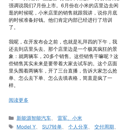
强调说我们7月份上市。6月份在小米的店里边去闲
逛的时候呢，小米店里的销售就跟我讲，说你月底
的时候准备好钱。他们肯定内部已经进行了培训
了。
我呢，在开发布会之前，也就是礼拜四的下午，我
还去到店里头去。那个店里边是一个极其疯狂的景
象：就两辆车，20多个销售。这些销售干嘛呢？这
些销售其实未来是要带着大家去试车的。这个店面
里头围着两辆车，开了三台直播，告诉大家怎么抢
单、怎么去下单、怎么去填表格，简直是疯了一
样。
阅读更多
分
新能源智能汽车
、
雷军、小米
类
标
Model Y
、
SU7转单
、
个人分享
、
交付周期
、