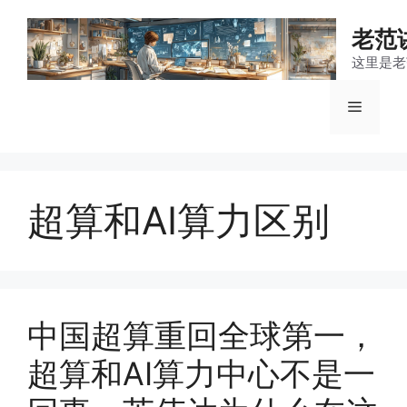
跳
至
老范
内
这里是老
容
菜
单
超算和AI算力区别
中国超算重回全球第一，
超算和AI算力中心不是一