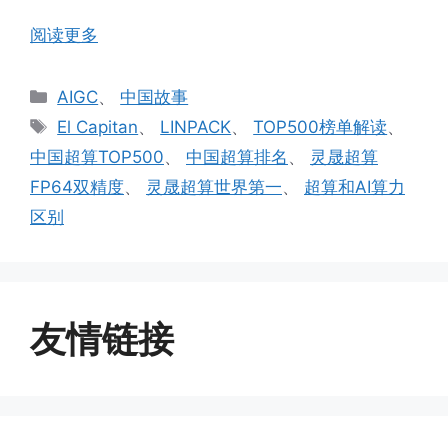
阅读更多
分
AIGC
、
中国故事
类
标
El Capitan
、
LINPACK
、
TOP500榜单解读
、
签
中国超算TOP500
、
中国超算排名
、
灵晟超算
FP64双精度
、
灵晟超算世界第一
、
超算和AI算力
区别
友情链接