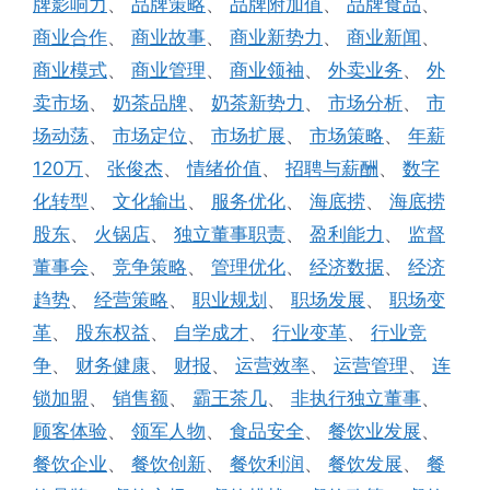
牌影响力
、
品牌策略
、
品牌附加值
、
品牌食品
、
商业合作
、
商业故事
、
商业新势力
、
商业新闻
、
商业模式
、
商业管理
、
商业领袖
、
外卖业务
、
外
卖市场
、
奶茶品牌
、
奶茶新势力
、
市场分析
、
市
场动荡
、
市场定位
、
市场扩展
、
市场策略
、
年薪
120万
、
张俊杰
、
情绪价值
、
招聘与薪酬
、
数字
化转型
、
文化输出
、
服务优化
、
海底捞
、
海底捞
股东
、
火锅店
、
独立董事职责
、
盈利能力
、
监督
董事会
、
竞争策略
、
管理优化
、
经济数据
、
经济
趋势
、
经营策略
、
职业规划
、
职场发展
、
职场变
革
、
股东权益
、
自学成才
、
行业变革
、
行业竞
争
、
财务健康
、
财报
、
运营效率
、
运营管理
、
连
锁加盟
、
销售额
、
霸王茶几
、
非执行独立董事
、
顾客体验
、
领军人物
、
食品安全
、
餐饮业发展
、
餐饮企业
、
餐饮创新
、
餐饮利润
、
餐饮发展
、
餐