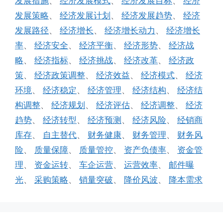
发展措施
、
经济发展模式
、
经济发展目标
、
经济
发展策略
、
经济发展计划
、
经济发展趋势
、
经济
发展路径
、
经济增长
、
经济增长动力
、
经济增长
率
、
经济安全
、
经济平衡
、
经济形势
、
经济战
略
、
经济指标
、
经济挑战
、
经济改革
、
经济政
策
、
经济政策调整
、
经济效益
、
经济模式
、
经济
环境
、
经济稳定
、
经济管理
、
经济结构
、
经济结
构调整
、
经济规划
、
经济评估
、
经济调整
、
经济
趋势
、
经济转型
、
经济预测
、
经济风险
、
经销商
库存
、
自主替代
、
财务健康
、
财务管理
、
财务风
险
、
质量保障
、
质量管控
、
资产负债率
、
资金管
理
、
资金运转
、
车企运营
、
运营效率
、
邮件曝
光
、
采购策略
、
销量突破
、
降价风波
、
降本需求