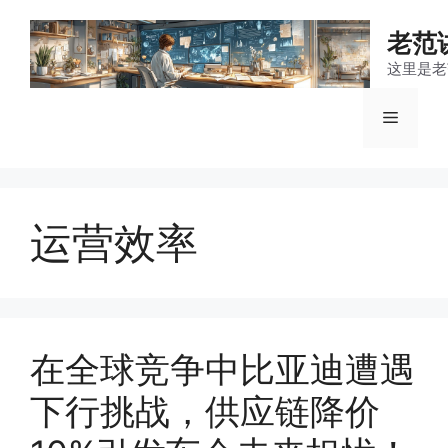
跳
至
老范
内
这里是老
容
菜
单
运营效率
在全球竞争中比亚迪遭遇
下行挑战，供应链降价