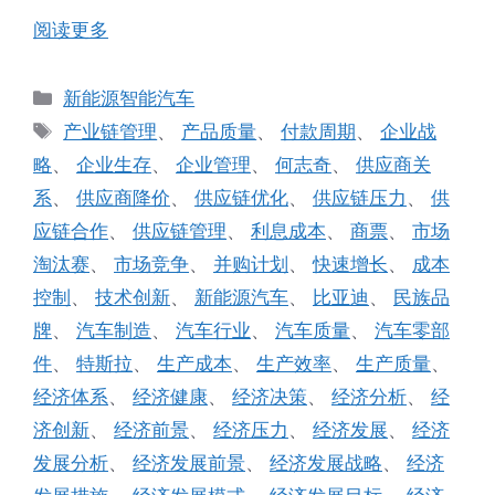
阅读更多
分
新能源智能汽车
类
标
产业链管理
、
产品质量
、
付款周期
、
企业战
签
略
、
企业生存
、
企业管理
、
何志奇
、
供应商关
系
、
供应商降价
、
供应链优化
、
供应链压力
、
供
应链合作
、
供应链管理
、
利息成本
、
商票
、
市场
淘汰赛
、
市场竞争
、
并购计划
、
快速增长
、
成本
控制
、
技术创新
、
新能源汽车
、
比亚迪
、
民族品
牌
、
汽车制造
、
汽车行业
、
汽车质量
、
汽车零部
件
、
特斯拉
、
生产成本
、
生产效率
、
生产质量
、
经济体系
、
经济健康
、
经济决策
、
经济分析
、
经
济创新
、
经济前景
、
经济压力
、
经济发展
、
经济
发展分析
、
经济发展前景
、
经济发展战略
、
经济