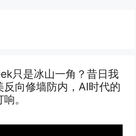
eek只是冰山一角？昔日我
反向修墙防内，AI时代的
打响。