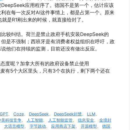
eepSeek应用程序了。德国不是第一个，估计应该
利在每一次反对AI这件事情上，都是占第一个。原来
年初，也就是R1刚出来的时候，就直接给封了。
较纠结。荷兰是禁止政府手机安装DeepSeek的
，但是不强制；西班牙是有消费者权益组织在呼吁，政
示说他们在持续的监测，目前还没有做出反应。
一个态度呢？加拿大所有的政府设备禁止使用
是丹麦有5个大区里头，只有3个在执行，剩下两个还在
tGPT
、
Coze
、
DeepSeek
、
DeepSeek封禁
、
LLM
、
中美科技竞争
、
人工智能
、
人工智能监管
、
信息安全
、
全境封
、
大语言模型
、
字节跳动
、
应用商店下架
、
开源模型
、
德国
、