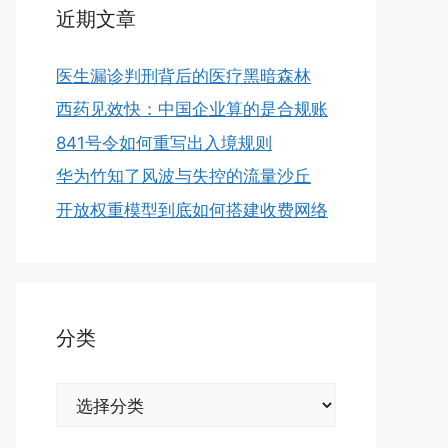
近期文章
医生漏诊判刑背后的医疗黑暗森林
西药见效快：中国企业算的是合规账
841号令如何重写出入境规则
华为竹知了风波与失控的流量沙丘
开放权重模型到底如何搭建收费网络
分类
分
类