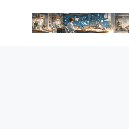
跳
至
内
容