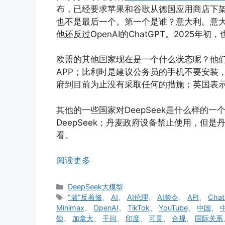
布，已经要求苹果和谷歌从德国应用商店下架D
也不是最后一个。第一个是谁？意大利。意大
他还反过OpenAI的ChatGPT。2025
欧盟的其他国家现在是一个什么状态呢？他们比
APP；比利时是建议公务员的手机不要安装
府到目前为止没有采取任何的措施；英国表
其他的一些国家对DeepSeek是什么样的
DeepSeek；丹麦政府设备禁止使用，但
看。
阅读更多
分
DeepSeek大模型
类
标
“墙”反着修
、
AI
、
AI伦理
、
AI禁令
、
API
、
Cha
签
Minimax
、
OpenAI
、
TikTok
、
YouTube
、
中国
、
锁
、
加拿大
、
千问
、
印度
、
可灵
、
合规
、
国际关系