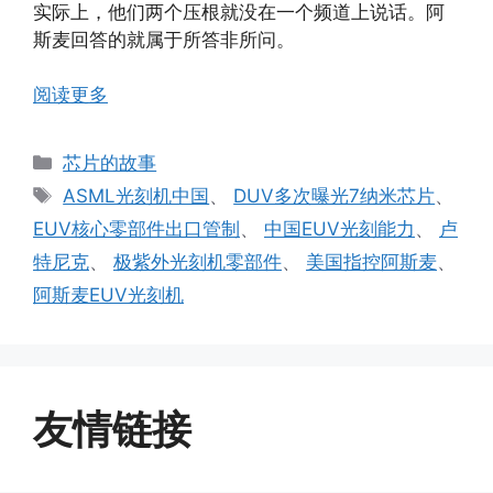
实际上，他们两个压根就没在一个频道上说话。阿
斯麦回答的就属于所答非所问。
阅读更多
分
芯片的故事
类
标
ASML光刻机中国
、
DUV多次曝光7纳米芯片
、
签
EUV核心零部件出口管制
、
中国EUV光刻能力
、
卢
特尼克
、
极紫外光刻机零部件
、
美国指控阿斯麦
、
阿斯麦EUV光刻机
友情链接