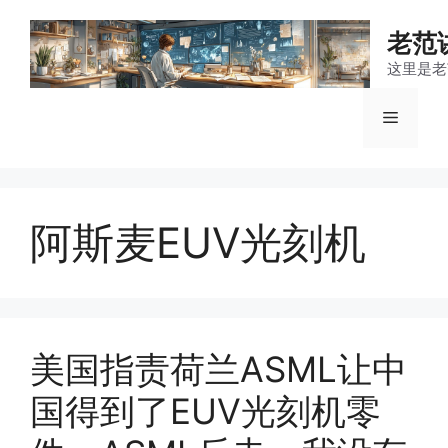
跳
至
老范
内
这里是老
容
菜
单
阿斯麦EUV光刻机
美国指责荷兰ASML让中
国得到了EUV光刻机零