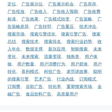
定位
、
广告展示位
、
广告展示机会
、
广告库存
、
广告投放
、
广告收入
、
广告收入预期
、
广告收费
标准
、
广告效果
、
广告模式转变
、
广告策略
、
广
告策略差异
、
广告转型
、
广告重压
、
技术冲击
、
搜索市场
、
搜索引擎优化
、
搜索引擎广告
、
搜索
总结
、
搜索技术
、
搜索排名
、
搜索行业趋势
、
收
入年化
、
数据支撑
、
新兴应用
、
智能搜索
、
未来
变化
、
未来搜索
、
流量变现
、
独角兽
、
用户体
验
、
用户数量
、
用户消费行为
、
用户群体
、
用户
转化
、
盈利模式
、
科技广告
、
老范讲故事
、
聪明
的搜索引擎
、
艺术广告
、
行业内战
、
订阅模式
、
订阅费
、
谷歌广告
、
转化率
、
重塑搜索市场
、
金
融广告
、
食品饮料广告
、
高质量用户