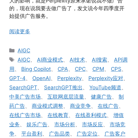
大的影响，就是Perplexity原来承诺说我不做广告
的，现在说我要去做广告了，发文说今年四季度开
始提供广告服务。
阅读更多
分
AIGC
类
标
AIGC
、
AI商业模式
、
AI技术
、
AI搜索
、
API调
签
用
、
Bing Copilot
、
CPA
、
CPC
、
CPM
、
CPS
、
GPT-4
、
OpenAI
、
Perplexity
、
Perplexity应对
、
SearchGPT
、
SearchGPT推出
、
YouTube频道
、
中美广告市场
、
互联网底层流量
、
健康广告
、
制
药广告
、
商业模式调整
、
商业竞争
、
在线广告
、
在线广告市场
、
在线教育
、
在线盈利模式
、
增值
业务
、
娱乐广告
、
市场分析
、
市场反应
、
市场竞
争
、
平台盈利
、
广告品类
、
广告定位
、
广告客户