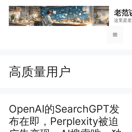
跳
至
老范
内
这里是老
容
菜
单
高质量用户
OpenAI的SearchGPT发
布在即，Perplexity被迫