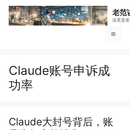
跳
至
老范
内
这里是老
容
菜
单
Claude账号申诉成
功率
Claude大封号背后，账