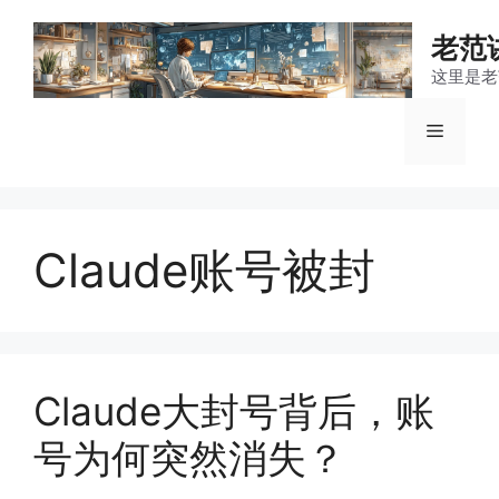
跳
至
老范
内
这里是老
容
菜
单
Claude账号被封
Claude大封号背后，账
号为何突然消失？