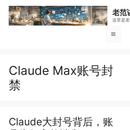
跳
至
老范
内
这里是老
容
菜
单
Claude Max账号封
禁
Claude大封号背后，账