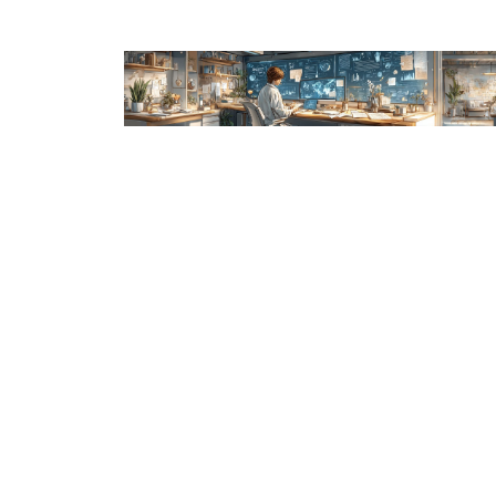
跳
至
内
容