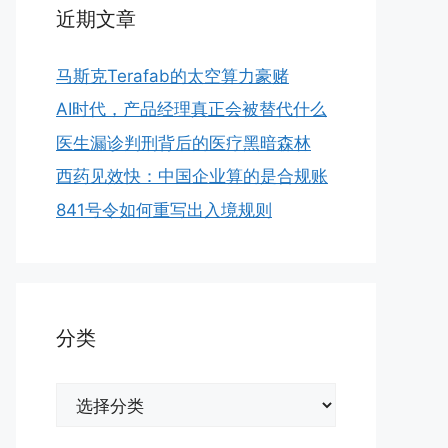
近期文章
马斯克Terafab的太空算力豪赌
AI时代，产品经理真正会被替代什么
医生漏诊判刑背后的医疗黑暗森林
西药见效快：中国企业算的是合规账
841号令如何重写出入境规则
分类
分
类