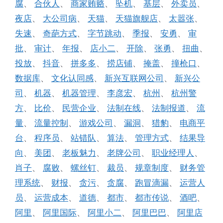
腐
、
合伙人
、
商家贿赂
、
坠机
、
基层
、
外卖员
、
夜店
、
大公司病
、
天猫
、
天猫旗舰店
、
太嚣张
、
失速
、
奇葩方式
、
字节跳动
、
季报
、
安勇
、
审
批
、
审计
、
年报
、
店小二
、
开除
、
张勇
、
扭曲
、
投放
、
抖音
、
拼多多
、
捞店铺
、
掩盖
、
撞枪口
、
数据库
、
文化认同感
、
新兴互联网公司
、
新兴公
司
、
机器
、
机器管理
、
李彦宏
、
杭州
、
杭州警
方
、
比价
、
民营企业
、
法制在线
、
法制报道
、
流
量
、
流量控制
、
游戏公司
、
漏洞
、
猎豹
、
电商平
台
、
程序员
、
站错队
、
算法
、
管理方式
、
结果导
向
、
美团
、
老板魅力
、
老牌公司
、
职业经理人
、
肖子
、
腐败
、
螺丝钉
、
裁员
、
规章制度
、
财务管
理系统
、
财报
、
贪污
、
贪腐
、
跑冒滴漏
、
运营人
员
、
运营成本
、
道德
、
都市
、
都市传说
、
酒吧
、
阿里
、
阿里国际
、
阿里小二
、
阿里巴巴
、
阿里店