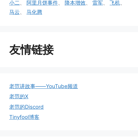
小二
、
阿里月饼事件
、
降本增效
、
雷军
、
飞机
、
马云
、
马化腾
友情链接
老范讲故事——YouTube频道
老范的X
老范的Discord
Tinyfool博客