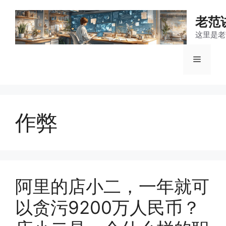
跳
至
老范
内
这里是老
容
菜
单
作弊
阿里的店小二，一年就可
以贪污9200万人民币？