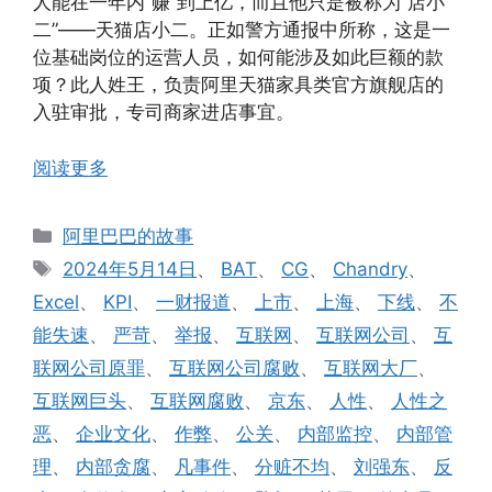
人能在一年内“赚”到上亿，而且他只是被称为“店小
二”——天猫店小二。正如警方通报中所称，这是一
位基础岗位的运营人员，如何能涉及如此巨额的款
项？此人姓王，负责阿里天猫家具类官方旗舰店的
入驻审批，专司商家进店事宜。
阅读更多
分
阿里巴巴的故事
类
标
2024年5月14日
、
BAT
、
CG
、
Chandry
、
签
Excel
、
KPI
、
一财报道
、
上市
、
上海
、
下线
、
不
能失速
、
严苛
、
举报
、
互联网
、
互联网公司
、
互
联网公司原罪
、
互联网公司腐败
、
互联网大厂
、
互联网巨头
、
互联网腐败
、
京东
、
人性
、
人性之
恶
、
企业文化
、
作弊
、
公关
、
内部监控
、
内部管
理
、
内部贪腐
、
凡事件
、
分赃不均
、
刘强东
、
反