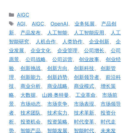
分
AIGC
类
标
AGI
、
AIGC
、
OpenAI
、
业务拓展
、
产品创
签
新
、
产品发布
、
人工智能
、
人工智能应用
、
人工
智能研究
、
人机合作
、
人类协作
、
企业创新
、
企
业发展
、
企业文化
、
企业管理
、
公司增长
、
公司
愿景
、
公司战略
、
公司运营
、
创业故事
、
创业经
验
、
创新挑战
、
创新方向
、
创新科技
、
创新管
理
、
创新能力
、
创新趋势
、
创新领导者
、
前沿科
技
、
商业分析
、
商业战略
、
商业模式
、
增长策
略
、
大数据
、
山姆·奥特曼
、
工业革命
、
市场前
景
、
市场动态
、
市场竞争
、
市场表现
、
市场领导
者
、
技术团队
、
技术实力
、
技术革新
、
投资分
析
、
投资机会
、
投资策略
、
时代变革
、
时代走
势
、
智能产品
、
智能发展
、
智能时代
、
未来发