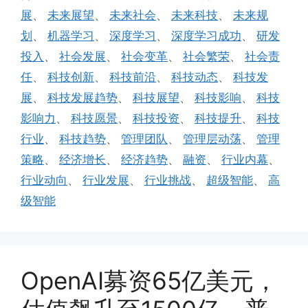
展
、
未来展望
、
未来社会
、
未来科技
、
未来规
划
、
机器学习
、
深度学习
、
深度学习成功
、
研发
投入
、
社会发展
、
社会变革
、
社会繁荣
、
社会责
任
、
科技创新
、
科技前沿
、
科技动态
、
科技发
展
、
科技发展趋势
、
科技展望
、
科技影响
、
科技
影响力
、
科技愿景
、
科技投资
、
科技提升
、
科技
行业
、
科技趋势
、
管理团队
、
管理层动荡
、
管理
策略
、
经济增长
、
经济趋势
、
融资
、
行业内幕
、
行业动向
、
行业发展
、
行业挑战
、
超级智能
、
高
级智能
OpenAI募资65亿美元，