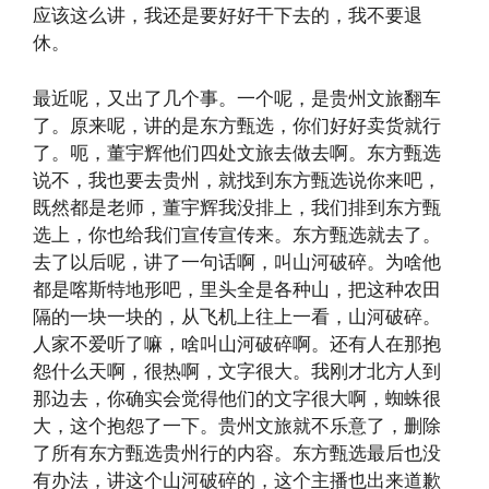
应该这么讲，我还是要好好干下去的，我不要退
休。
最近呢，又出了几个事。一个呢，是贵州文旅翻车
了。原来呢，讲的是东方甄选，你们好好卖货就行
了。呃，董宇辉他们四处文旅去做去啊。东方甄选
说不，我也要去贵州，就找到东方甄选说你来吧，
既然都是老师，董宇辉我没排上，我们排到东方甄
选上，你也给我们宣传宣传来。东方甄选就去了。
去了以后呢，讲了一句话啊，叫山河破碎。为啥他
都是喀斯特地形吧，里头全是各种山，把这种农田
隔的一块一块的，从飞机上往上一看，山河破碎。
人家不爱听了嘛，啥叫山河破碎啊。还有人在那抱
怨什么天啊，很热啊，文字很大。我刚才北方人到
那边去，你确实会觉得他们的文字很大啊，蜘蛛很
大，这个抱怨了一下。贵州文旅就不乐意了，删除
了所有东方甄选贵州行的内容。东方甄选最后也没
有办法，讲这个山河破碎的，这个主播也出来道歉