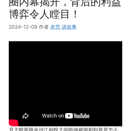
圈内幕揭开，背后的利益
博弈令人瞠目！
2024-12-09
作者
老范 讲故事
月之暗面跟金沙江创投之间的仲裁闹剧到底是怎么