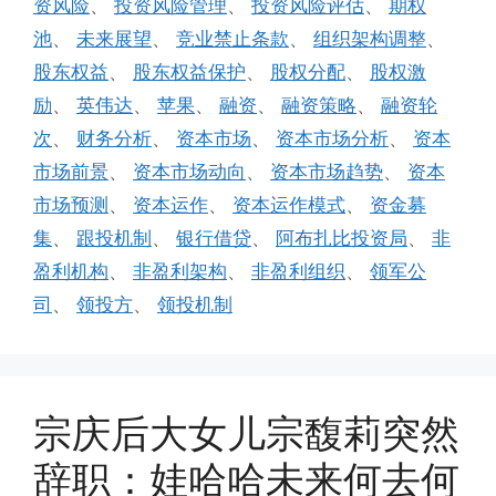
资风险
、
投资风险管理
、
投资风险评估
、
期权
池
、
未来展望
、
竞业禁止条款
、
组织架构调整
、
股东权益
、
股东权益保护
、
股权分配
、
股权激
励
、
英伟达
、
苹果
、
融资
、
融资策略
、
融资轮
次
、
财务分析
、
资本市场
、
资本市场分析
、
资本
市场前景
、
资本市场动向
、
资本市场趋势
、
资本
市场预测
、
资本运作
、
资本运作模式
、
资金募
集
、
跟投机制
、
银行借贷
、
阿布扎比投资局
、
非
盈利机构
、
非盈利架构
、
非盈利组织
、
领军公
司
、
领投方
、
领投机制
宗庆后大女儿宗馥莉突然
辞职：娃哈哈未来何去何