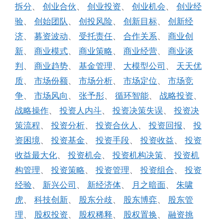
拆分
、
创业合伙
、
创业投资
、
创业机会
、
创业经
验
、
创始团队
、
创投风险
、
创新目标
、
创新经
济
、
募资波动
、
受托责任
、
合作关系
、
商业创
新
、
商业模式
、
商业策略
、
商业经营
、
商业谈
判
、
商业趋势
、
基金管理
、
大模型公司
、
天天优
质
、
市场份额
、
市场分析
、
市场定位
、
市场竞
争
、
市场风向
、
张予彤
、
循环智能
、
战略投资
、
战略操作
、
投资人内斗
、
投资决策失误
、
投资决
策流程
、
投资分析
、
投资合伙人
、
投资回报
、
投
资困境
、
投资基金
、
投资手段
、
投资收益
、
投资
收益最大化
、
投资机会
、
投资机构决策
、
投资机
构管理
、
投资策略
、
投资管理
、
投资组合
、
投资
经验
、
新兴公司
、
新经济体
、
月之暗面
、
朱啸
虎
、
科技创新
、
股东分歧
、
股东博弈
、
股东管
理
、
股权投资
、
股权稀释
、
股权置换
、
融资挑