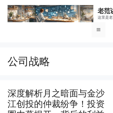
跳
至
老范
内
这里是老
容
菜
单
公司战略
深度解析月之暗面与金沙
江创投的仲裁纷争！投资