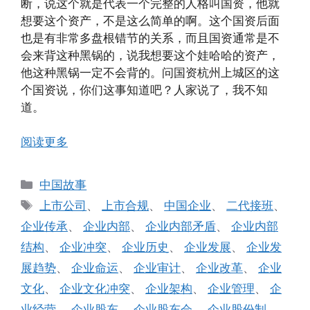
断，说这个就是代表一个完整的人格叫国资，他就
想要这个资产，不是这么简单的啊。这个国资后面
也是有非常多盘根错节的关系，而且国资通常是不
会来背这种黑锅的，说我想要这个娃哈哈的资产，
他这种黑锅一定不会背的。问国资杭州上城区的这
个国资说，你们这事知道吧？人家说了，我不知
道。
阅读更多
分
中国故事
类
标
上市公司
、
上市合规
、
中国企业
、
二代接班
、
签
企业传承
、
企业内部
、
企业内部矛盾
、
企业内部
结构
、
企业冲突
、
企业历史
、
企业发展
、
企业发
展趋势
、
企业命运
、
企业审计
、
企业改革
、
企业
文化
、
企业文化冲突
、
企业架构
、
企业管理
、
企
业经营
、
企业股东
、
企业股东会
、
企业股份制
、