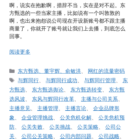
啊，说实在抱歉啊，措辞不当，实在是对不起。东
方甄选的一些当家主播，比如说有一个叫敦敦的
啊，也出来抱怨说公司现在开设新账号都不跟主播
商量了，你就开了账号就让我们上去播，到底怎么
回事。
阅读更多
分
东方甄选、董宇辉、俞敏洪
、
网红的流量密码
类
标
与辉同行
、
与辉同行成功
、
与辉同行管理
、
东
签
方甄选
、
东方甄选舆论
、
东方甄选转变
、
东方甄
选风波
、
东风与辉同行改革
、
主播与公司关系
、
主播意见
、
主播管理
、
主播言论
、
企业品牌形
象
、
企业管理挑战
、
公关危机化解
、
公关危机预
防
、
公关失败
、
公关挑战
、
公关策略
、
公司公
关
、
公司公关策略
、
公司内部问题
、
公司战略
、