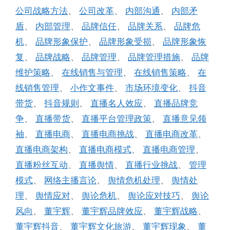
公司战略方法
、
公司改革
、
内部沟通
、
内部矛
盾
、
内部管理
、
品牌信任
、
品牌关系
、
品牌危
机
、
品牌形象保护
、
品牌形象受损
、
品牌形象恢
复
、
品牌战略
、
品牌管理
、
品牌管理措施
、
品牌
维护策略
、
在线销售与管理
、
在线销售策略
、
在
线销售管理
、
小作文事件
、
市场环境变化
、
抖音
带货
、
抖音规则
、
直播名人效应
、
直播品牌竞
争
、
直播带货
、
直播平台管理政策
、
直播意见领
袖
、
直播电商
、
直播电商挑战
、
直播电商改革
、
直播电商架构
、
直播电商模式
、
直播电商管理
、
直播粉丝互动
、
直播舆情
、
直播行业挑战
、
管理
模式
、
网络主播言论
、
舆情危机处理
、
舆情处
理
、
舆情应对
、
舆论危机
、
舆论应对技巧
、
舆论
风向
、
董宇辉
、
董宇辉品牌效应
、
董宇辉战略
、
董宇辉抖音
、
董宇辉文化旅游
、
董宇辉现象
、
董