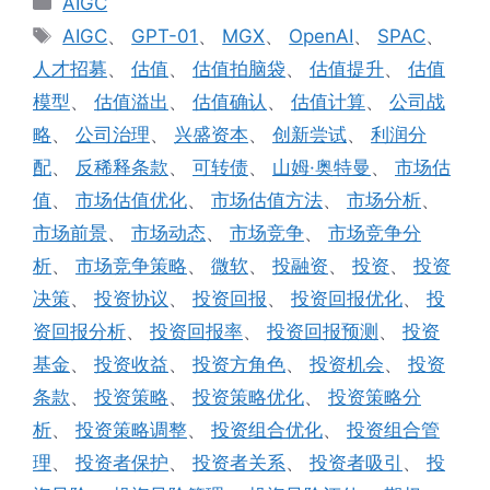
AIGC
类
标
AIGC
、
GPT-01
、
MGX
、
OpenAI
、
SPAC
、
签
人才招募
、
估值
、
估值拍脑袋
、
估值提升
、
估值
模型
、
估值溢出
、
估值确认
、
估值计算
、
公司战
略
、
公司治理
、
兴盛资本
、
创新尝试
、
利润分
配
、
反稀释条款
、
可转债
、
山姆·奥特曼
、
市场估
值
、
市场估值优化
、
市场估值方法
、
市场分析
、
市场前景
、
市场动态
、
市场竞争
、
市场竞争分
析
、
市场竞争策略
、
微软
、
投融资
、
投资
、
投资
决策
、
投资协议
、
投资回报
、
投资回报优化
、
投
资回报分析
、
投资回报率
、
投资回报预测
、
投资
基金
、
投资收益
、
投资方角色
、
投资机会
、
投资
条款
、
投资策略
、
投资策略优化
、
投资策略分
析
、
投资策略调整
、
投资组合优化
、
投资组合管
理
、
投资者保护
、
投资者关系
、
投资者吸引
、
投