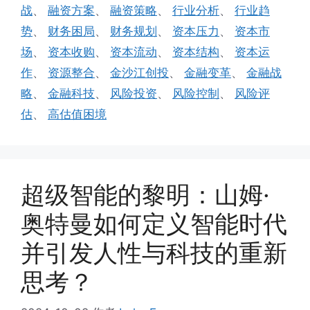
战
、
融资方案
、
融资策略
、
行业分析
、
行业趋
势
、
财务困局
、
财务规划
、
资本压力
、
资本市
场
、
资本收购
、
资本流动
、
资本结构
、
资本运
作
、
资源整合
、
金沙江创投
、
金融变革
、
金融战
略
、
金融科技
、
风险投资
、
风险控制
、
风险评
估
、
高估值困境
超级智能的黎明：山姆·
奥特曼如何定义智能时代
并引发人性与科技的重新
思考？