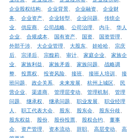
企业股权结构
、
企业背景
、
企业融资
、
企业财
务
、
企业资产
、
企业转型
、
企业问题
、
传统企
业
、
供应商
、
公司战略
、
公司治理
、
内斗
、
华人
企业
、
合规成本
、
国有资产
、
国资
、
国资管理
、
外部干涉
、
大企业管理
、
大股东
、
娃哈哈
、
宗庆
后
、
宗泽后
、
宗馥莉
、
审计
、
家庭企业
、
家族企
业
、
家族利益
、
家族矛盾
、
家族问题
、
战略调
整
、
投票权
、
投资风险
、
接班
、
接班人培训
、
接
班问题
、
政企关系
、
未来发展
、
杭州上城区
、
民
营企业
、
渠道商
、
管理层变动
、
管理机制
、
管理
问题
、
继承权
、
继承问题
、
职业发展
、
职业经理
人
、
职工代表大会
、
股东
、
股东会
、
股东分歧
、
股东权益
、
股份
、
股份投票
、
股权合约
、
董事
会
、
资产管理
、
资本流动
、
辞职
、
高层变动
、
高