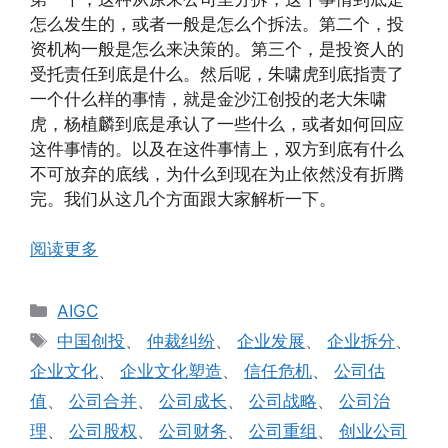
怎么发生的，或者一般是怎么个拆法。第二个，投
资机构一般是怎么来决策的。第三个，是投资人的
受托责任到底是什么。然后呢，朱啸虎到底指责了
一个什么样的事情，就是金沙江创投的老大朱啸
虎，杨植麟到底是承认了一些什么，或者如何回应
这件事情的。以及在这件事情上，双方到底有什么
不可放弃的底线，为什么到现在为止依然没有折腾
完。我们从这几个方面跟大家解析一下。
阅读更多
分
AIGC
类
标
中国创投
、
仲裁纠纷
、
企业发展
、
企业拆分
、
签
企业文化
、
企业文化塑造
、
信任危机
、
公司估
值
、
公司合并
、
公司成长
、
公司战略
、
公司治
理
、
公司股权
、
公司财务
、
公司重组
、
创业公司