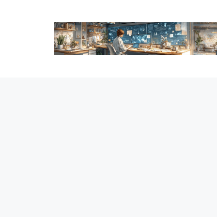
跳
至
内
容