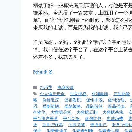
稍微了解一些算法底层原理的人，对他是不
据杀熟。今天看了一篇文章，上面用了一个词
单”。而这个词你刚看上的时候，觉得怎么那
来买我的忠诚，而是因为我的忠诚，我自己
但是你想，杀熟，杀熟吗？“熟”这个字的意
情。我们信任这个平台了，在这个平台上就
还差不多，我就去买了。
阅读更多
分
新消费
、
电商故事
类
标
个人信息安全
、
中立维权
、
亚洲电商
、
产品比较
签
略
、
价格追踪
、
促销卷积
、
促销手段
、
促销活动
、
巧
、
反制措施
、
反杀策略
、
品牌价值
、
商品折扣
、
个性化
、
大数据分析
、
大数据反制
、
大数据杀熟
、
平台用户关系
、
平台竞争
、
微信红包
、
忠诚消费
、
场
、
新用户优惠
、
无痕浏览
、
普通用户
、
服务个性
保护
、
消费者信任
、
消费者判断
、
消费者心理
、
消