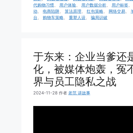
代购物习惯
、
用户体验
、
用户数据分析
、
用户标签
动
、
电商陷阱
、
算法原理
、
红包策略
、
网络交易
、
台
、
购物车策略
、
重塑人设
、
骗局识破
于东来：企业当爹还
化，被媒体炮轰，冤
界与员工隐私之战
2024-11-28
作者
老范 讲故事