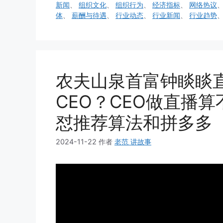
新闻
、
组织文化
、
组织行为
、
经济指标
、
网络热议
体
、
薪酬与待遇
、
行业动态
、
行业新闻
、
行业趋势
农夫山泉首富钟睒睒
CEO？CEO做直播
怼推荐算法和拼多多
2024-11-22
作者
老范 讲故事