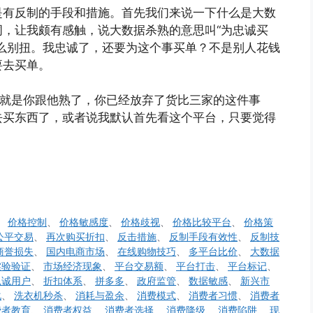
是有反制的手段和措施。首先我们来说一下什么是大数
，让我颇有感触，说大数据杀熟的意思叫“为忠诚买
么别扭。我忠诚了，还要为这个事买单？不是别人花钱
要去买单。
思就是你跟他熟了，你已经放弃了货比三家的这件事
去买东西了，或者说我默认首先看这个平台，只要觉得
、
价格控制
、
价格敏感度
、
价格歧视
、
价格比较平台
、
价格策
公平交易
、
再次购买折扣
、
反击措施
、
反制手段有效性
、
反制技
商誉损失
、
国内电商市场
、
在线购物技巧
、
多平台比价
、
大数据
实验验证
、
市场经济现象
、
平台交易额
、
平台打击
、
平台标记
、
忠诚用户
、
折扣体系
、
拼多多
、
政府监管
、
数据敏感
、
新兴市
化
、
洗衣机秒杀
、
消耗与盈余
、
消费模式
、
消费者习惯
、
消费者
费者教育
、
消费者权益
、
消费者选择
、
消费降级
、
消费陷阱
、
现