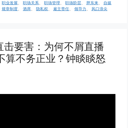
、
职业发展
、
职场关系
、
职场管理
、
职场阶层
、
胖东来
、
自媒
、
规章制度
、
酒席
、
隐私权
、
雇主责任
、
领导力
、
风口浪尖
直击要害：为何不屑直播
算不算不务正业？钟睒睒怒