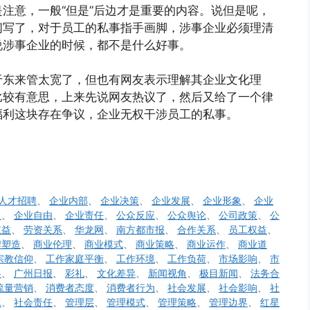
注意，一般“但是”后边才是重要的内容。说但是呢，
闻写了，对于员工的私事指手画脚，涉事企业必须理清
说涉事企业的时候，都不是什么好事。
于东来管太宽了，但也有网友表示理解其企业文化理
比较有意思，上来先说网友热议了，然后又给了一个律
福利这块存在争议，企业无权干涉员工的私事。
人才招聘
、
企业内部
、
企业决策
、
企业发展
、
企业形象
、
企业
力
、
企业自由
、
企业责任
、
公众反应
、
公众舆论
、
公司政策
、
公
权益
、
劳资关系
、
华龙网
、
南方都市报
、
合作关系
、
员工权益
、
牌塑造
、
商业伦理
、
商业模式
、
商业策略
、
商业运作
、
商业道
宗教信仰
、
工作家庭平衡
、
工作环境
、
工作负荷
、
市场影响
、
市
略
、
广州日报
、
彩礼
、
文化差异
、
新闻视角
、
极目新闻
、
法务合
流量营销
、
消费者态度
、
消费者行为
、
社会发展
、
社会影响
、
社
题
、
社会责任
、
管理层
、
管理模式
、
管理策略
、
管理边界
、
红星