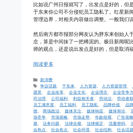
比如说广州日报就写了，出发点是好的，但是
于东来你公司不分侵犯员工隐私了。红星新
管理边界，对相关内容做出调整。一般我们
然后南方都市报部分网友认为胖东来创始人
念，算是中间抹了一把稀泥的。极目新闻呢
师的观点，还是说出发点是好的，但是取消
阅读更多
分
新消费
类
标
争议话题
、
于东来
、
人力资源
、
人力资源管理
、
签
愿景
、
企业改革
、
企业文化
、
企业理念
、
企业竞争
司治理
、
公司福利
、
利益相关者
、
劳动法
、
劳动者
员工满意度
、
员工福利
、
员工隐私
、
品牌价值
、
品
德
、
商场政治
、
媒体关注
、
媒体响应
、
媒体舆论
、
场竞争
、
市场策略
、
市场走势
、
年龄歧视
、
广告策
规
、
法务问题
、
法律合规
、
法律规定
、
流量密码
、
会热点
、
社会焦点
、
社会环境
、
社会结构
、
社会话