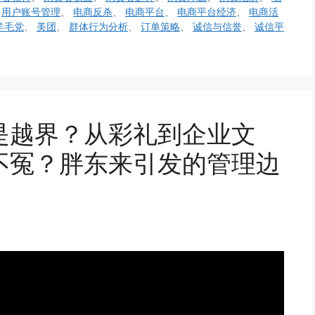
、
用户账号管理
、
电商反杀
、
电商平台
、
电商平台经济
、
电商活
羊毛党
、
美团
、
群体行为分析
、
订单策略
、
诚信与信誉
、
诚信平
是越界？从彩礼到企业文
不冤？胖东来引发的管理边