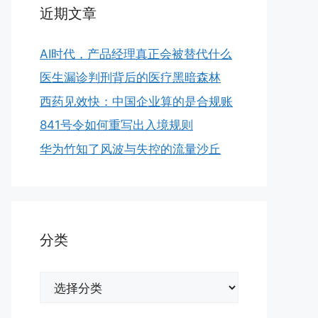
近期文章
AI时代，产品经理真正会被替代什么
医生漏诊判刑背后的医疗黑暗森林
西药见效快：中国企业算的是合规账
841号令如何重写出入境规则
华为竹知了风波与失控的流量沙丘
分类
分
类