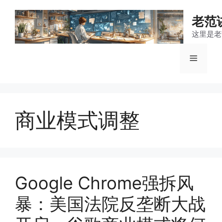
跳
至
老范
内
这里是老
容
菜
单
商业模式调整
Google Chrome强拆风
暴：美国法院反垄断大战