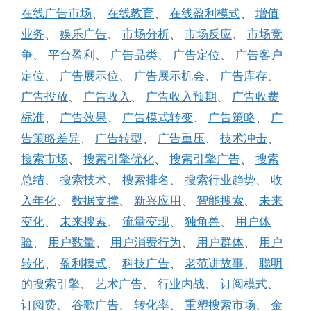
在线广告市场
、
在线教育
、
在线盈利模式
、
增值
业务
、
娱乐广告
、
市场分析
、
市场反应
、
市场竞
争
、
平台盈利
、
广告品类
、
广告定位
、
广告客户
定位
、
广告展示位
、
广告展示机会
、
广告库存
、
广告投放
、
广告收入
、
广告收入预期
、
广告收费
标准
、
广告效果
、
广告模式转变
、
广告策略
、
广
告策略差异
、
广告转型
、
广告重压
、
技术冲击
、
搜索市场
、
搜索引擎优化
、
搜索引擎广告
、
搜索
总结
、
搜索技术
、
搜索排名
、
搜索行业趋势
、
收
入年化
、
数据支撑
、
新兴应用
、
智能搜索
、
未来
变化
、
未来搜索
、
流量变现
、
独角兽
、
用户体
验
、
用户数量
、
用户消费行为
、
用户群体
、
用户
转化
、
盈利模式
、
科技广告
、
老范讲故事
、
聪明
的搜索引擎
、
艺术广告
、
行业内战
、
订阅模式
、
订阅费
、
谷歌广告
、
转化率
、
重塑搜索市场
、
金