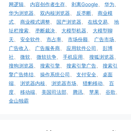
网逻辑
、
内容创作者生存
、
剥离Google
、
华为
、
华为浏览器
、
双内核浏览器
、
反垄断
、
商业模
式
、
商业模式调整
、
国产浏览器
、
在线交易
、
地
址栏搜索
、
垄断裁决
、
大模型机器
、
大模型聊
天
、
安全软件
、
市占率
、
市场份额
、
广告市场
、
广告收入
、
广告服务商
、
应用软件公司
、
彭博
社
、
微软
、
微软抗争
、
手机应用
、
搜狐浏览器
、
搜狗浏览器
、
搜索引擎
、
搜索引擎广告
、
搜索引
擎广告终结
、
操作系统公司
、
支付安全
、
桌面
端
、
浏览器内核
、
浏览器市场
、
猎豹移动
、
百
度
、
移动端
、
美国司法部
、
腾讯
、
苹果
、
谷歌
、
金山独霸