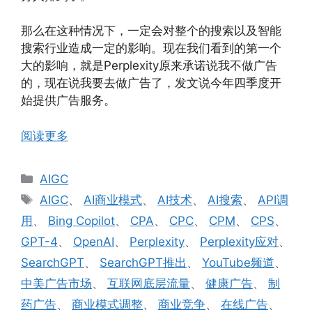
那么在这种情况下，一定会对整个的搜索以及智能
搜索行业造成一定的影响。现在我们看到的第一个
大的影响，就是Perplexity原来承诺说我不做广告
的，现在说我要去做广告了，发文说今年四季度开
始提供广告服务。
阅读更多
分
AIGC
类
标
AIGC
、
AI商业模式
、
AI技术
、
AI搜索
、
API调
签
用
、
Bing Copilot
、
CPA
、
CPC
、
CPM
、
CPS
、
GPT-4
、
OpenAI
、
Perplexity
、
Perplexity应对
、
SearchGPT
、
SearchGPT推出
、
YouTube频道
、
中美广告市场
、
互联网底层流量
、
健康广告
、
制
药广告
、
商业模式调整
、
商业竞争
、
在线广告
、