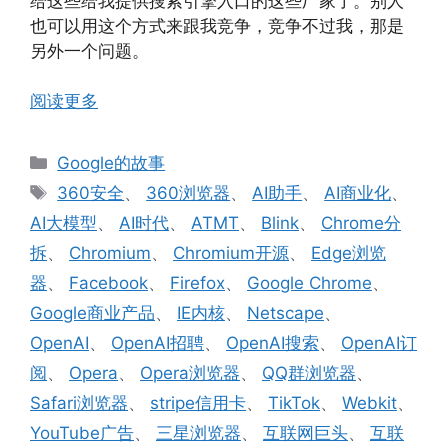
给这些给我提供搜索引擎入口的这些厂家了。别人
也可以用这个方式来跟我竞争，竞争不过我，那是
另外一个问题。
阅读更多
分
Google的故事
类
标
360安全
、
360浏览器
、
AI助手
、
AI商业化
、
签
AI大模型
、
AI时代
、
ATMT
、
Blink
、
Chrome分
拆
、
Chromium
、
Chromium开源
、
Edge浏览
器
、
Facebook
、
Firefox
、
Google Chrome
、
Google商业产品
、
IE内核
、
Netscape
、
OpenAI
、
OpenAI招聘
、
OpenAI搜索
、
OpenAI订
阅
、
Opera
、
Opera浏览器
、
QQ群浏览器
、
Safari浏览器
、
stripe信用卡
、
TikTok
、
Webkit
、
YouTube广告
、
三星浏览器
、
互联网巨头
、
互联