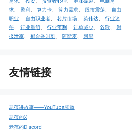
需求
、
投资
、
投资者心理
、
泡沫破裂
、
电脑需
求
、
盈利
、
算力卡
、
算力需求
、
股市震荡
、
自由
职业
、
自由职业者
、
芯片市场
、
英伟达
、
行业迷
茫
、
行业重组
、
行业预测
、
订单减少
、
谷歌
、
财
报泄露
、
郁金香时刻
、
阿斯麦
、
阿里
友情链接
老范讲故事——YouTube频道
老范的X
老范的Discord