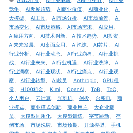
AIGC行业
、
AI企业战略
、
AI企业生存
、
AI企业
签
竞争
、
AI发展趋势
、
AI商业价值
、
AI商业化
、
AI
大模型
、
AI工具
、
AI市场分析
、
AI市场前景
、
AI
市场变化
、
AI市场策略
、
AI市场需求
、
AI应用
、
AI应用方向
、
AI技术创新
、
AI技术趋势
、
AI投资
、
AI未来发展
、
AI桌面应用
、
AI泡沫
、
AI芯片
、
AI
行业分析
、
AI行业动态
、
AI行业崩盘
、
AI行业挑
战
、
AI行业未来
、
AI行业机遇
、
AI行业洗牌
、
AI
行业洞察
、
AI行业现状
、
AI行业痛点
、
AI行业观
察
、
AI行业转型
、
AI裁员
、
Anthropic
、
GPU租
赁
、
H100租金
、
Kimi
、
OpenAI
、
ToB
、
ToC
、
个人用户
、
云计算
、
光刻机
、
创投
、
台积电
、
商
业模式
、
商业模式创新
、
商业用户
、
大企业裁
员
、
大模型同质化
、
大模型训练
、
字节跳动
、
存
储市场
、
市场洗牌
、
市场预期
、
开源模型
、
手机