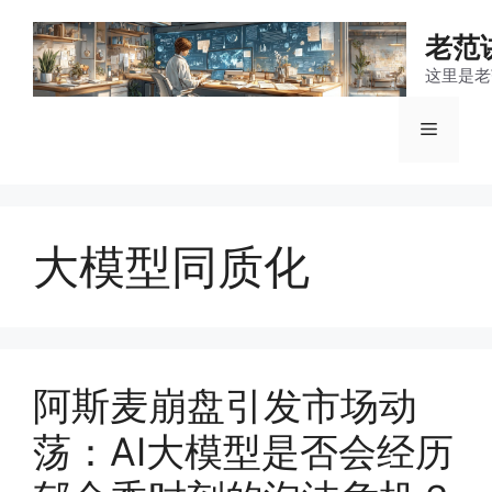
跳
至
老范
内
这里是老
容
菜
单
大模型同质化
阿斯麦崩盘引发市场动
荡：AI大模型是否会经历